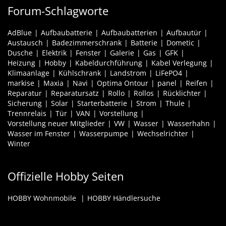
Forum-Schlagworte
AdBlue
Aufbaubatterie
Aufbaubatterien
Aufbautür
Austausch
Badezimmerschrank
Batterie
Dometic
Dusche
Elektrik
Fenster
Galerie
Gas
GFK
Heizung
Hobby
Kabeldurchführung
Kabel Verlegung
Klimaanlage
Kühlschrank
Landstrom
LiFePO4
markise
Maxia
Navi
Optima Ontour
panel
Reifen
Reparatur
Reparatursatz
Rollo
Rollos
Rücklichter
Sicherung
Solar
Starterbatterie
Strom
Thule
Trennrelais
Tür
VAN
Vorstellung
Vorstellung neuer Mitglieder
VW
Wasser
Wasserhahn
Wasser im Fenster
Wasserpumpe
Wechselrichter
Winter
Offizielle Hobby Seiten
HOBBY Wohnmobile
HOBBY Händlersuche