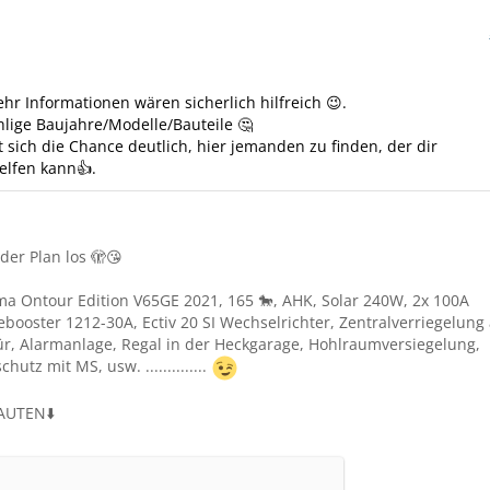
hr Informationen wären sicherlich hilfreich 😉.
hlige Baujahre/Modelle/Bauteile 🤔
 sich die Chance deutlich, hier jemanden zu finden, der dir
helfen kann👍.
der Plan los 🫣😘
 Ontour Edition V65GE 2021, 165 🐎, AHK, Solar 240W, 2x 100A
ebooster 1212-30A, Ectiv 20 SI Wechselrichter, Zentralverriegelung
r, Alarmanlage, Regal in der Heckgarage, Hohlraumversiegelung,
utz mit MS, usw. ..............
AUTEN⬇️