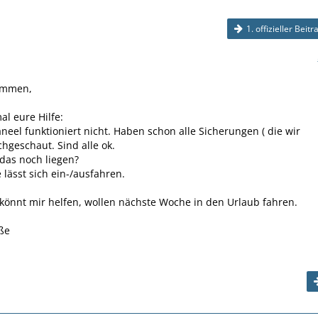
1. offizieller Beitr
ammen,
al eure Hilfe:
neel funktioniert nicht. Haben schon alle Sicherungen ( die wir
hgeschaut. Sind alle ok.
das noch liegen?
e lässt sich ein-/ausfahren.
r könnt mir helfen, wollen nächste Woche in den Urlaub fahren.
ße