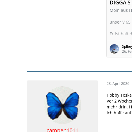
Moin aus 
unser V 65
Er ist halt
Der Urspru
Spliet
(Hamburg) ü
26. F
auszusprec
"Dicker" ab
normale An
eine sehr 
Gegenüber
23. April 2026
Soviel zur
Hobby Toskan
Vor 2 Wochen
Digga ist 
mehr drin. H
Ich hoffe au
campen1011