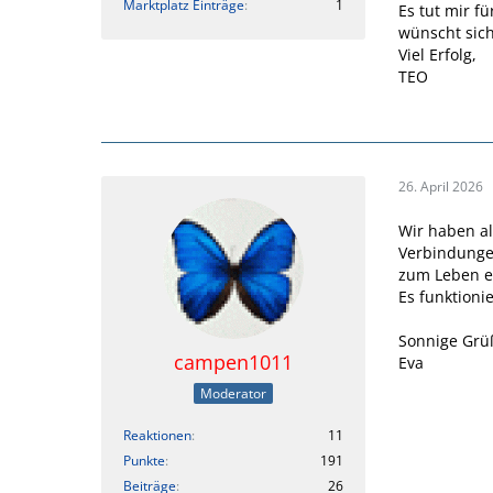
Marktplatz Einträge
1
Es tut mir fü
wünscht sich
Viel Erfolg,
TEO
26. April 2026
Wir haben a
Verbindungen
zum Leben e
Es funktion
Sonnige Grü
campen1011
Eva
Moderator
Reaktionen
11
Punkte
191
Beiträge
26