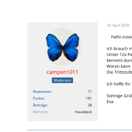
23. April 2026
Hallo zus
Ich brauch m
Unser 12v-Pa
kennen) durc
Woran kann 
campen1011
Die Trittstuf
Moderator
Ich hoffe ih
Reaktionen
11
Sonnige Grü
Punkte
191
Eva
Beiträge
26
Wohnort
Havixbeck