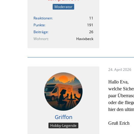
Moderator
Reaktionen
11
Punkte
191
Beiträge
26
Wohnort
Havixbeck
24. April 2026
Hallo Eva,
welche Sicher
paar Überras
oder die flie
hier den ulti
Griffon
Gruß Erich
Hobby-Legende