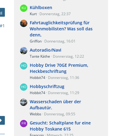
Kühlboxen
ag
Kurt
Donnerstag, 22:37
Fahrtauglichkeitsprüfung für
#1
Wohnmobilisten? Was soll das
denn,
Griffon
Donnerstag, 16:01
Autoradio/Navi
Tante Käthe
Donnerstag, 12:22
Hobby Drive 70GE Premium,
Heckbeschriftung
Hobbit74
Donnerstag, 11:36
Hobbyschriftzug
Hobbit74
Donnerstag, 11:29
Wasserschaden über der
Aufbautür.
Webbs
Donnerstag, 09:55
Gesucht: Schaltplane fur eine
Hobby Toskane 615
Francois
Mittwoch, 22:25