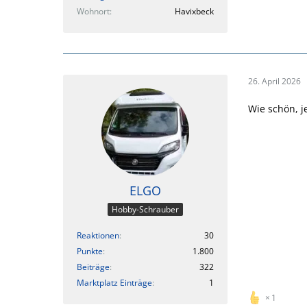
Wohnort
Havixbeck
26. April 2026
Wie schön, j
ELGO
Hobby-Schrauber
Reaktionen
30
Punkte
1.800
Beiträge
322
Marktplatz Einträge
1
1