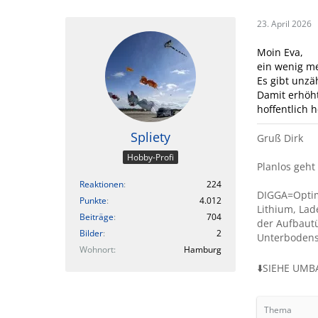
23. April 2026
Moin Eva,
ein wenig me
Es gibt unzä
Damit erhöht
hoffentlich 
Spliety
Gruß Dirk
Hobby-Profi
Planlos geht 
Reaktionen
224
DIGGA=Optima
Punkte
4.012
Lithium, Lad
Beiträge
704
der Aufbautü
Bilder
2
Unterbodensch
Wohnort
Hamburg
⬇️SIEHE UMB
Thema