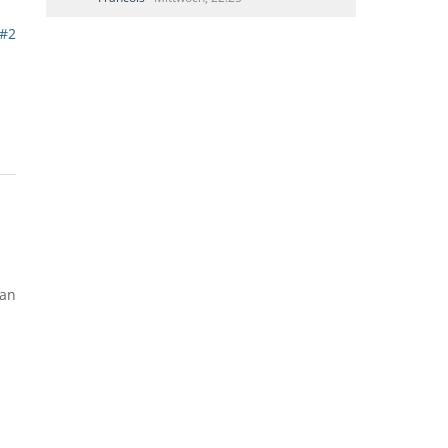
#2
 an