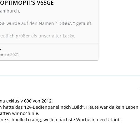
DIGGA'S OPTIMOPTI'S V65GE
Hamburch,
 GE wurde auf den Namen " DIGGA " getauft.
 deutlich größer als unser alter Lacky.
ng des Wortes stammt aus der in Hamburch
y
blichen Art ein "ck" wie ein "gg"
ebruar 2021
hen. Dadurch ist der Begriff
Digga
von
geleitet. Dabei handelt es sich um eine
sprache von Kumpels oder Freunden. Es ist
freundliche und allgemeine Anrede des
s.
 Erklärung des Names.
a exklusiv 690 von 2012.
 hatte das 12v-Bedienpanel noch „Bild“. Heute war da kein Leben
jetzt schon einge Wochen da,…
atten wir noch nie.
f ne schnelle Lösung, wollen nächste Woche in den Urlaub.