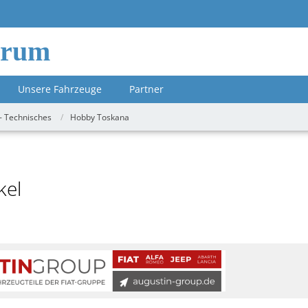
orum
Unsere Fahrzeuge
Partner
- Technisches
Hobby Toskana
kel