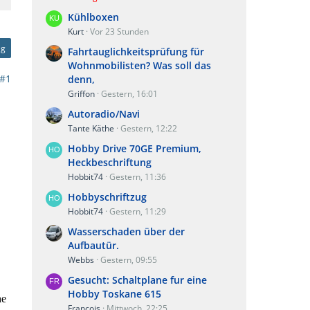
Kühlboxen
Kurt
Vor 23 Stunden
ag
Fahrtauglichkeitsprüfung für
Wohnmobilisten? Was soll das
#1
denn,
Griffon
Gestern, 16:01
Autoradio/Navi
Tante Käthe
Gestern, 12:22
Hobby Drive 70GE Premium,
Heckbeschriftung
Hobbit74
Gestern, 11:36
Hobbyschriftzug
Hobbit74
Gestern, 11:29
Wasserschaden über der
Aufbautür.
Webbs
Gestern, 09:55
Gesucht: Schaltplane fur eine
Hobby Toskane 615
he
Francois
Mittwoch, 22:25