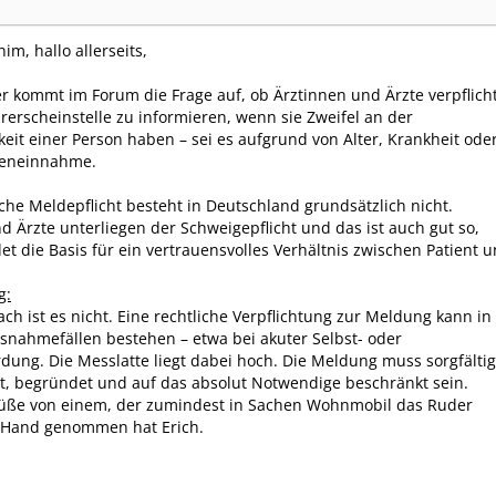
him, hallo allerseits,
 kommt im Forum die Frage auf, ob Ärztinnen und Ärzte verpflich
hrerscheinstelle zu informieren, wenn sie Zweifel an der
keit einer Person haben – sei es aufgrund von Alter, Krankheit ode
eneinnahme.
iche Meldepflicht besteht in Deutschland grundsätzlich nicht.
d Ärzte unterliegen der Schweigepflicht und das ist auch gut so,
det die Basis für ein vertrauensvolles Verhältnis zwischen Patient 
g:
ach ist es nicht. Eine rechtliche Verpflichtung zur Meldung kann in
nahmefällen bestehen – etwa bei akuter Selbst- oder
ung. Die Messlatte liegt dabei hoch. Die Meldung muss sorgfältig
t, begründet und auf das absolut Notwendige beschränkt sein.
rüße von einem, der zumindest in Sachen Wohnmobil das Ruder
e Hand genommen hat Erich.