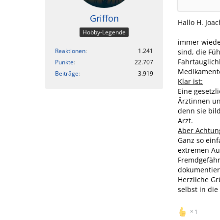
Griffon
Hallo H. Joac
Hobby-Legende
immer wieder
Reaktionen
1.241
sind, die Fü
Fahrtauglich
Punkte
22.707
Medikament
Beiträge
3.919
Klar ist:
Eine gesetzl
Ärztinnen un
denn sie bil
Arzt.
Aber Achtun
Ganz so einf
extremen Aus
Fremdgefährd
dokumentier
Herzliche G
selbst in di
1