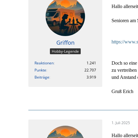
Hallo allersei
Senioren am S
Griffon
https://www.
Hobby-Legende
Reaktionen
1.241
Doch so eine 
Punkte
22.707
zu vertreiben
Beiträge
3.919
und Anstand d
Gruß Erich
1. Juli 2025
Hallo allerseit