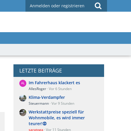
Anmelden oder registrieren
LETZTE BEITRÄGE
Im Fahrerhaus klackert es
AllesRoger
Vor 6 Stunden
Klima-Verdampfer
Steuermann
Vor 9 Stunden
Werkstattpreise speziell für
Wohnmobile, es wird immer
teurer!😡
saratoga
Vor 11 Stunden