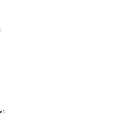
n.
#5