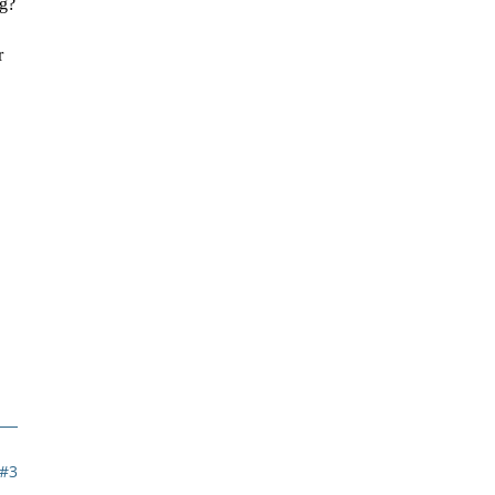
ng?
r
#3