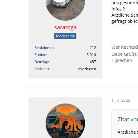
aus gesundhe
Infos ?
Ärztliche Sch
gefragt ob i
saratoga
Moderator
Wer Rechtsch
Reaktionen
212
Liebe Grüße
Punkte
3.014
H.Joachim
Beiträge
457
Wohnort
Leverkusen
1. Juli 2025
Zitat v
Ärztliche 