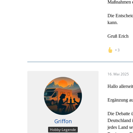
Maßnahmen e
Die Entscheid
kann.
Gruß Erich
3
16. Mai 2025
Hallo allersei
Ergänzung au
Die Debatte ü
Griffon
Deutschland i
jedes Land se
Hobby-Legende