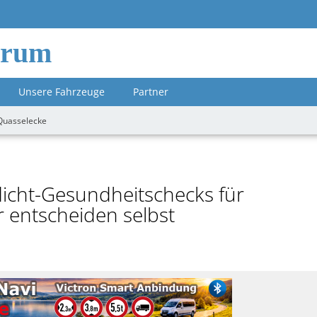
orum
Unsere Fahrzeuge
Partner
Quasselecke
licht-Gesundheitschecks für
 entscheiden selbst