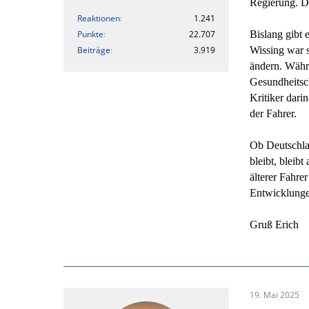
Regierung. Di
Reaktionen
1.241
Punkte
22.707
Bislang gibt 
Beiträge
3.919
Wissing war s
ändern. Währ
Gesundheitsch
Kritiker dari
der Fahrer.
Ob Deutschlan
bleibt, bleib
älterer Fahre
Entwicklunge
Gruß Erich
19. Mai 2025