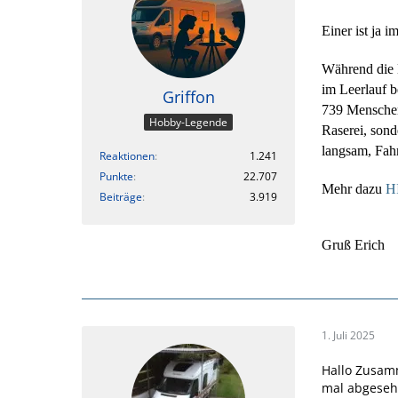
Einer ist ja i
Während die 
im Leerlauf b
Griffon
739 Menschen 
Hobby-Legende
Raserei, son
langsam, Fahr
Reaktionen
1.241
Punkte
22.707
Mehr dazu
H
Beiträge
3.919
Gruß Erich
1. Juli 2025
Hallo Zusam
mal abgesehe