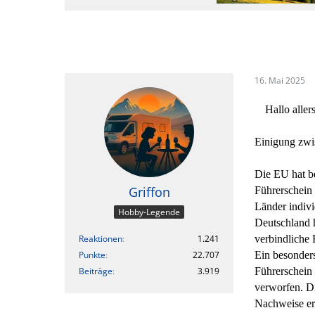
16. Mai 2025
Hallo allers
Einigung zwi
Die EU hat be
Griffon
Führerschein 
Länder indivi
Hobby-Legende
Deutschland h
Reaktionen
1.241
verbindliche 
Punkte
22.707
Ein besonders
Beiträge
3.919
Führerschein 
verworfen. Di
Nachweise erz