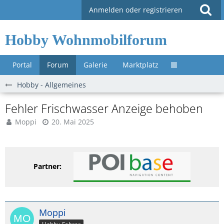
Anmelden oder registrieren
Hobby Wohnmobilforum
Portal
Forum
Galerie
Marktplatz
Untermenü »
Hobby - Allgemeines
Fehler Frischwasser Anzeige behoben
Moppi
20. Mai 2025
Partner:
Moppi