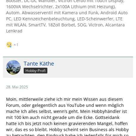
Booster, DC-DC Wandler, Victron Cerbo mit Touch Display,
1600VA Wechselrichter, 2x100A Lithium (mit Heizung),
Autom. Abwasserventil mit Kamera und Funk, Android Auto
PC, LED Kennzeichenbeleuchtung, LED-Scheinwerfer, LTE
mit WLAN, SmartTV, 18Zoll Borbet, SOG, Victron, Alcantara
Lenkrad
1
Tante Käthe
Hobby-Profi
28. Mai 2025
Moin, mittlerweile ziehe ich mir mein Wissen aus diesem
Forum, oder gelegentlich aus YouTube und wenn möglich
mache Ich alles selbst, wenn’s geht. Mein Hobbyhändler ist
mit 100 km auch nicht gerade um die Ecke. Gottseidank
hatte ich bis jetzt noch keinen gravierenden Mangel, hoffen
wir, das es so bleibt. Hobby scheint sein Business als Hobby
zu betrachten, den Eindruck habe ich jedenfalls für mich so