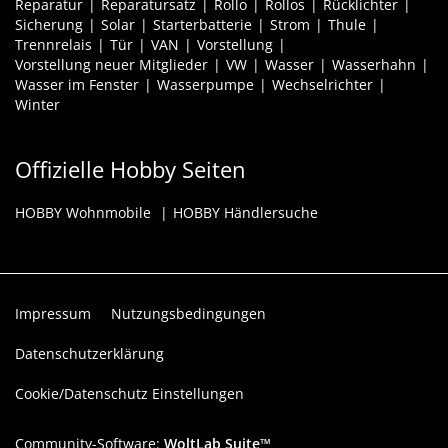
Reparatur
Reparatursatz
Rollo
Rollos
Rücklichter
Sicherung
Solar
Starterbatterie
Strom
Thule
Trennrelais
Tür
VAN
Vorstellung
Vorstellung neuer Mitglieder
VW
Wasser
Wasserhahn
Wasser im Fenster
Wasserpumpe
Wechselrichter
Winter
Offizielle Hobby Seiten
HOBBY Wohnmobile
HOBBY Händlersuche
Impressum
Nutzungsbedingungen
Datenschutzerklärung
Cookie/Datenschutz Einstellungen
Community-Software:
WoltLab Suite™