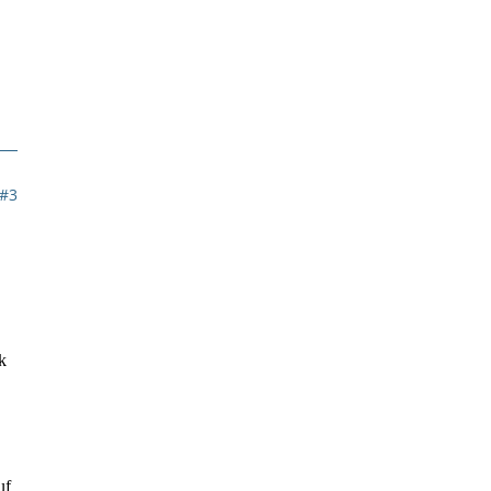
#3
k
uf