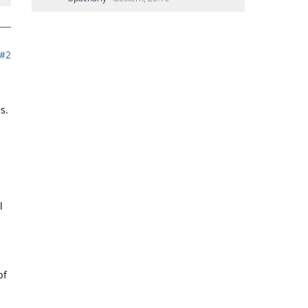
#2
s.
l
pf