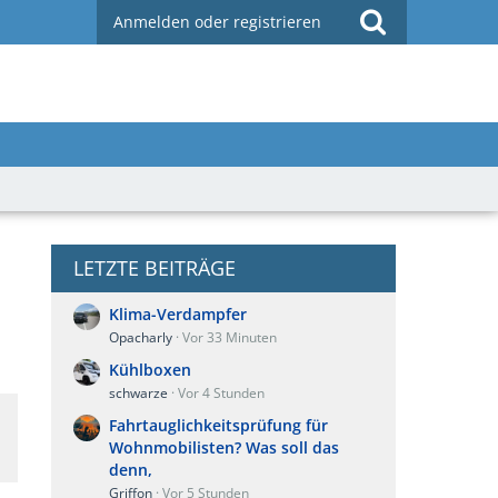
Anmelden oder registrieren
LETZTE BEITRÄGE
Klima-Verdampfer
Opacharly
Vor 33 Minuten
Kühlboxen
schwarze
Vor 4 Stunden
Fahrtauglichkeitsprüfung für
Wohnmobilisten? Was soll das
denn,
Griffon
Vor 5 Stunden