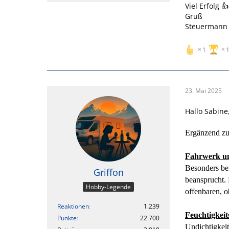
Viel Erfolg 👍
Gruß
Steuermann
1
23. Mai 2025
Hallo Sabine
Ergänzend zu
Fahrwerk u
Besonders be
Griffon
beansprucht. 
Hobby-Legende
offenbaren, o
Reaktionen
1.239
Feuchtigkei
Punkte
22.700
Undichtigkei