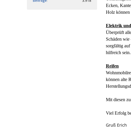
Beiträge
3.918
Ecken, Kante
Holz können 
Elektrik un
Überprüft all
Schäden wie d
sorgfältig au
hilfreich sein.
Reifen
Wohnmobilreif
können alte R
Herstellungsd
Mit diesen zus
Viel Erfolg b
Gruß Erich