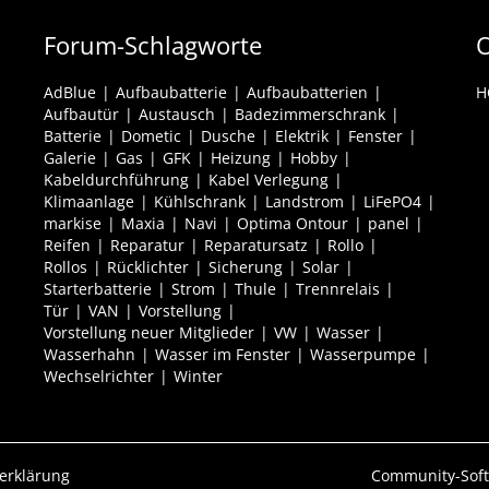
Forum-Schlagworte
O
AdBlue
Aufbaubatterie
Aufbaubatterien
H
Aufbautür
Austausch
Badezimmerschrank
Batterie
Dometic
Dusche
Elektrik
Fenster
Galerie
Gas
GFK
Heizung
Hobby
Kabeldurchführung
Kabel Verlegung
Klimaanlage
Kühlschrank
Landstrom
LiFePO4
markise
Maxia
Navi
Optima Ontour
panel
Reifen
Reparatur
Reparatursatz
Rollo
Rollos
Rücklichter
Sicherung
Solar
Starterbatterie
Strom
Thule
Trennrelais
Tür
VAN
Vorstellung
Vorstellung neuer Mitglieder
VW
Wasser
Wasserhahn
Wasser im Fenster
Wasserpumpe
Wechselrichter
Winter
erklärung
Community-Sof