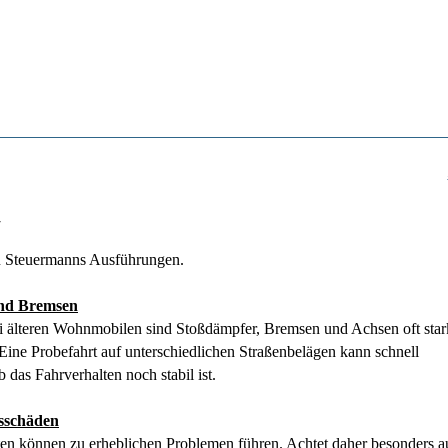
1
,
 Steuermanns Ausführungen.
nd Bremsen
i älteren Wohnmobilen sind Stoßdämpfer, Bremsen und Achsen oft star
Eine Probefahrt auf unterschiedlichen Straßenbelägen kann schnell
b das Fahrverhalten noch stabil ist.
tsschäden
ten können zu erheblichen Problemen führen. Achtet daher besonders a