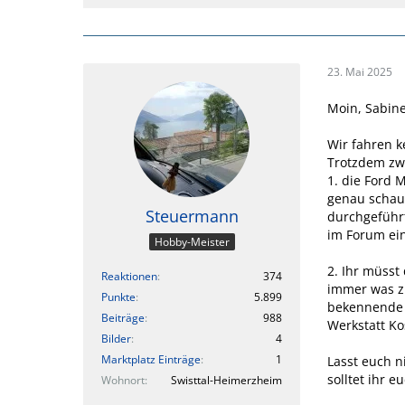
23. Mai 2025
Moin, Sabine
Wir fahren k
Trotzdem zwe
1. die Ford 
genau schaue
Steuermann
durchgeführ
im Forum ein
Hobby-Meister
2. Ihr müsst
Reaktionen
374
immer was zu
Punkte
5.899
bekennende 
Beiträge
988
Werkstatt Ko
Bilder
4
Marktplatz Einträge
1
Lasst euch n
solltet ihr 
Wohnort
Swisttal-Heimerzheim