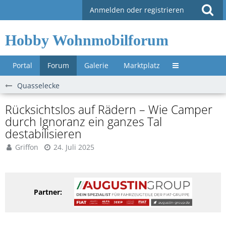
Anmelden oder registrieren
Hobby Wohnmobilforum
Portal
Forum
Galerie
Marktplatz
Untermenü »
Quasselecke
Rücksichtslos auf Rädern – Wie Camper
durch Ignoranz ein ganzes Tal
destabilisieren
Griffon
24. Juli 2025
Partner: