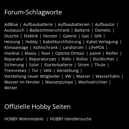
Forum-Schlagworte
AdBlue
Aufbaubatterie
Aufbaubatterien
Aufbautür
Austausch
Badezimmerschrank
Batterie
Dometic
Dusche
Elektrik
Fenster
Galerie
Gas
GFK
Heizung
Hobby
Kabeldurchführung
Kabel Verlegung
Klimaanlage
Kühlschrank
Landstrom
LiFePO4
markise
Maxia
Navi
Optima Ontour
panel
Reifen
Reparatur
Reparatursatz
Rollo
Rollos
Rücklichter
Sicherung
Solar
Starterbatterie
Strom
Thule
Trennrelais
Tür
VAN
Vorstellung
Vorstellung neuer Mitglieder
VW
Wasser
Wasserhahn
Wasser im Fenster
Wasserpumpe
Wechselrichter
Winter
Offizielle Hobby Seiten
HOBBY Wohnmobile
HOBBY Händlersuche