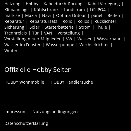
Heizung
Hobby
Kabeldurchführung
Kabel Verlegung
Klimaanlage
Kühlschrank
Landstrom
LiFePO4
markise
Maxia
Navi
Optima Ontour
panel
Reifen
Reparatur
Reparatursatz
Rollo
Rollos
Rücklichter
Sicherung
Solar
Starterbatterie
Strom
Thule
Trennrelais
Tür
VAN
Vorstellung
Vorstellung neuer Mitglieder
VW
Wasser
Wasserhahn
Wasser im Fenster
Wasserpumpe
Wechselrichter
Winter
Offizielle Hobby Seiten
HOBBY Wohnmobile
HOBBY Händlersuche
Impressum
Nutzungsbedingungen
Datenschutzerklärung