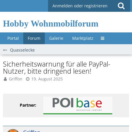
Anmelden oder registrieren
Hobby Wohnmobilforum
Portal
Forum
Galerie
Marktplatz
Untermenü »
Quasselecke
Sicherheitswarnung für alle PayPal-
Nutzer, bitte dringend lesen!
Griffon
19. August 2025
Partner: