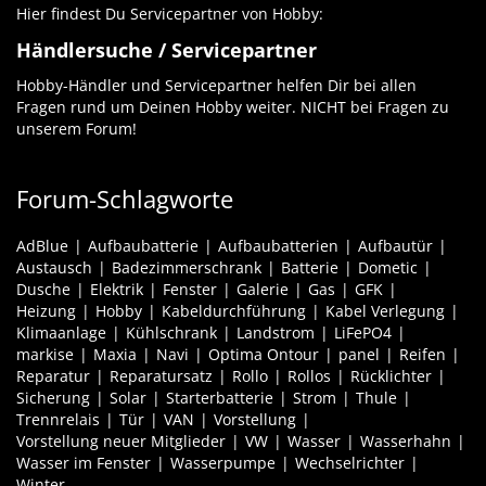
Hier findest Du Servicepartner von Hobby:
Händlersuche / Servicepartner
Hobby-Händler und Servicepartner helfen Dir bei allen
Fragen rund um Deinen Hobby weiter. NICHT bei Fragen zu
unserem Forum!
Forum-Schlagworte
AdBlue
Aufbaubatterie
Aufbaubatterien
Aufbautür
Austausch
Badezimmerschrank
Batterie
Dometic
Dusche
Elektrik
Fenster
Galerie
Gas
GFK
Heizung
Hobby
Kabeldurchführung
Kabel Verlegung
Klimaanlage
Kühlschrank
Landstrom
LiFePO4
markise
Maxia
Navi
Optima Ontour
panel
Reifen
Reparatur
Reparatursatz
Rollo
Rollos
Rücklichter
Sicherung
Solar
Starterbatterie
Strom
Thule
Trennrelais
Tür
VAN
Vorstellung
Vorstellung neuer Mitglieder
VW
Wasser
Wasserhahn
Wasser im Fenster
Wasserpumpe
Wechselrichter
Winter