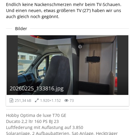
Endlich keine Nackenschmerzen mehr beim TV-Schauen.
Und einen neuen, etwas größeren TV (27') haben wir uns
auch gleich noch gegönnt.
Bilder
20260225_133816.jpg
251,34 kB
1.920×1.152
73
Hobby Optima de luxe T70 GE
Ducato 2,2 ltr 160 PS BJ 23
Luftfederung mit Auflastung auf 3.850
Solaranlage, 2 Aufbaubatterien, Sat-Anlage, Heckträger