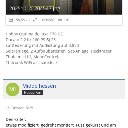
20251014_204547.jpg
158,55 kB
1.920×887
130
Hobby Optima de luxe T70 GE
Ducato 2,2 ltr 160 PS BJ 23
Luftfederung mit Auflastung auf 3.850
Solaranlage, 2 Aufbaubatterien, Sat-Anlage, Heckträger
Thule mit Lift, MonoControl,
Thitronik WiPro III safe.lock
Middelhessen
Hobby-Fan
15. Oktober 2025
DenHalter,
etwas modifiziert, gedreht montiert, Fuss gekürzt und am