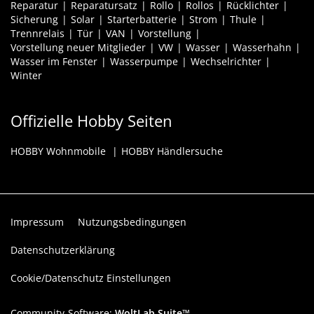
Reparatur
Reparatursatz
Rollo
Rollos
Rücklichter
Sicherung
Solar
Starterbatterie
Strom
Thule
Trennrelais
Tür
VAN
Vorstellung
Vorstellung neuer Mitglieder
VW
Wasser
Wasserhahn
Wasser im Fenster
Wasserpumpe
Wechselrichter
Winter
Offizielle Hobby Seiten
HOBBY Wohnmobile
HOBBY Händlersuche
Impressum
Nutzungsbedingungen
Datenschutzerklärung
Cookie/Datenschutz Einstellungen
Community-Software:
WoltLab Suite™