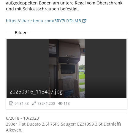
aufgedoppelten Boden am untere Regal vom Oberschrank
und mit Schlossschrauben befestigt.
https://share.temu.com/3RY7ttYDsMB
Bilder
20250916_113407.jpg
94,81 kB
732×1.200
113
6/2018 - 10/2023
290er Fiat Ducato 2,5l 75PS Sauger; EZ.:1993 3,5t Dethleffs
Alkoven;