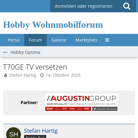
Anmelden oder registrieren
Hobby Wohnmobilforum
Portal
Forum
Galerie
Marktplatz
Untermenü »
Hobby Optima
T70GE TV versetzen
Stefan Hartig
14. Oktober 2025
Partner:
Stefan Hartig
Hobby-Fan