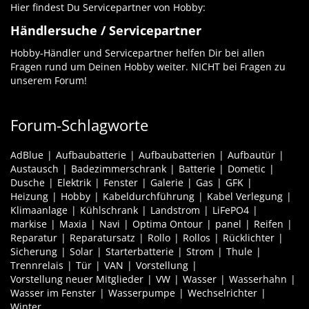
Hier findest Du Servicepartner von Hobby:
Händlersuche / Servicepartner
Hobby-Händler und Servicepartner helfen Dir bei allen
Fragen rund um Deinen Hobby weiter. NICHT bei Fragen zu
unserem Forum!
Forum-Schlagworte
AdBlue
Aufbaubatterie
Aufbaubatterien
Aufbautür
Austausch
Badezimmerschrank
Batterie
Dometic
Dusche
Elektrik
Fenster
Galerie
Gas
GFK
Heizung
Hobby
Kabeldurchführung
Kabel Verlegung
Klimaanlage
Kühlschrank
Landstrom
LiFePO4
markise
Maxia
Navi
Optima Ontour
panel
Reifen
Reparatur
Reparatursatz
Rollo
Rollos
Rücklichter
Sicherung
Solar
Starterbatterie
Strom
Thule
Trennrelais
Tür
VAN
Vorstellung
Vorstellung neuer Mitglieder
VW
Wasser
Wasserhahn
Wasser im Fenster
Wasserpumpe
Wechselrichter
Winter