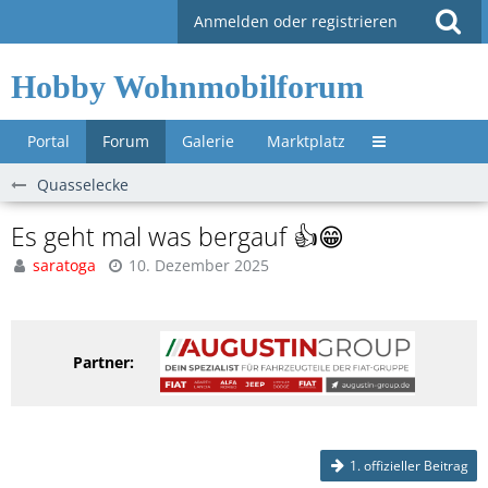
Anmelden oder registrieren
Hobby Wohnmobilforum
Portal
Forum
Galerie
Marktplatz
Untermenü »
Quasselecke
Es geht mal was bergauf 👍😁
saratoga
10. Dezember 2025
Partner:
1. offizieller Beitrag