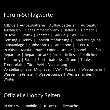
Forum-Schlagworte
AdBlue
Aufbaubatterie
Aufbaubatterien
Aufbautür
Austausch
Badezimmerschrank
Batterie
Dometic
Dusche
Elektrik
Fenster
Galerie
Gas
GFK
Heizung
Hobby
Kabeldurchführung
Kabel Verlegung
Klimaanlage
Kühlschrank
Landstrom
LiFePO4
markise
Maxia
Navi
Optima Ontour
panel
Reifen
Reparatur
Reparatursatz
Rollo
Rollos
Rücklichter
Sicherung
Solar
Starterbatterie
Strom
Thule
Trennrelais
Tür
VAN
Vorstellung
Vorstellung neuer Mitglieder
VW
Wasser
Wasserhahn
Wasser im Fenster
Wasserpumpe
Wechselrichter
Winter
Offizielle Hobby Seiten
HOBBY Wohnmobile
HOBBY Händlersuche