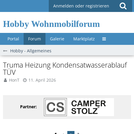
Anmelden oder registrieren
Hobby Wohnmobilforum
Portal
Forum
Galerie
Marktplatz
Untermenü »
Hobby - Allgemeines
Truma Heizung Kondensatwasserablauf
TÜV
HonT
11. April 2026
Partner: