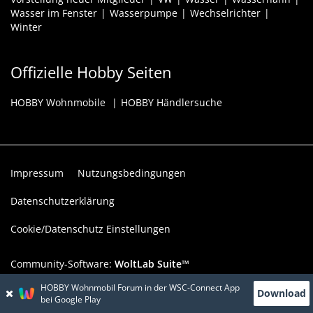
Wasser im Fenster
Wasserpumpe
Wechselrichter
Winter
Offizielle Hobby Seiten
HOBBY Wohnmobile
HOBBY Händlersuche
Impressum
Nutzungsbedingungen
Datenschutzerklärung
Cookie/Datenschutz Einstellungen
Community-Software:
WoltLab Suite™
Konzept, Realisierung & Design:
BigMammut
HOBBY Wohnmobil Forum in der WSC-Connect App
Download
bei Google Play
Werbelink: Dieser Werbeplatz ist verfügbar!