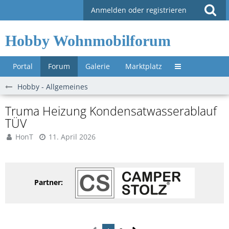
Anmelden oder registrieren
Hobby Wohnmobilforum
Portal
Forum
Galerie
Marktplatz
Untermenü »
Hobby - Allgemeines
Truma Heizung Kondensatwasserablauf
TÜV
HonT
11. April 2026
Partner: