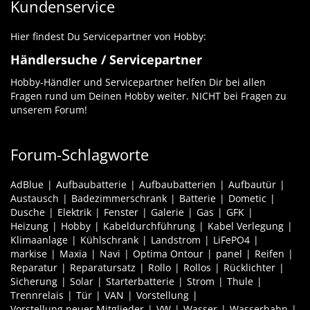
Kundenservice
Hier findest Du Servicepartner von Hobby:
Händlersuche / Servicepartner
Hobby-Händler und Servicepartner helfen Dir bei allen
Fragen rund um Deinen Hobby weiter. NICHT bei Fragen zu
unserem Forum!
Forum-Schlagworte
AdBlue
Aufbaubatterie
Aufbaubatterien
Aufbautür
Austausch
Badezimmerschrank
Batterie
Dometic
Dusche
Elektrik
Fenster
Galerie
Gas
GFK
Heizung
Hobby
Kabeldurchführung
Kabel Verlegung
Klimaanlage
Kühlschrank
Landstrom
LiFePO4
markise
Maxia
Navi
Optima Ontour
panel
Reifen
Reparatur
Reparatursatz
Rollo
Rollos
Rücklichter
Sicherung
Solar
Starterbatterie
Strom
Thule
Trennrelais
Tür
VAN
Vorstellung
Vorstellung neuer Mitglieder
VW
Wasser
Wasserhahn