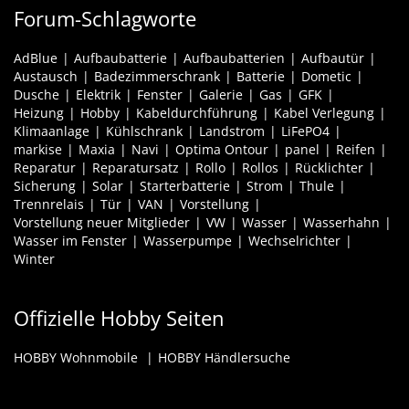
Forum-Schlagworte
AdBlue
Aufbaubatterie
Aufbaubatterien
Aufbautür
Austausch
Badezimmerschrank
Batterie
Dometic
Dusche
Elektrik
Fenster
Galerie
Gas
GFK
Heizung
Hobby
Kabeldurchführung
Kabel Verlegung
Klimaanlage
Kühlschrank
Landstrom
LiFePO4
markise
Maxia
Navi
Optima Ontour
panel
Reifen
Reparatur
Reparatursatz
Rollo
Rollos
Rücklichter
Sicherung
Solar
Starterbatterie
Strom
Thule
Trennrelais
Tür
VAN
Vorstellung
Vorstellung neuer Mitglieder
VW
Wasser
Wasserhahn
Wasser im Fenster
Wasserpumpe
Wechselrichter
Winter
Offizielle Hobby Seiten
HOBBY Wohnmobile
HOBBY Händlersuche