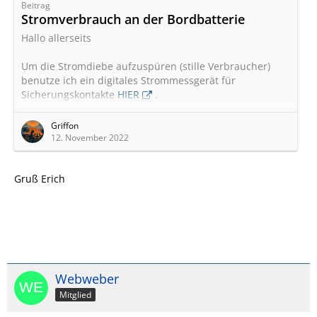
Beitrag
Stromverbrauch an der Bordbatterie
Hallo allerseits
Um die Stromdiebe aufzuspüren (stille Verbraucher)
benutze ich ein digitales Strommessgerät für
Sicherungskontakte
HIER
.
Die Strommessung wird direkt an dem
Griffon
Sicherungskasten vorgenommen
12. November 2022
Sicherung wird aus Sicherungskasten entfernt und in
Gruß Erich
Stecker des Strommesser eingesetzt, somit bleibt die
Absicherung während der Messung vollständig
erhalten.
Das Strommessgerät ist geeignet für 12- und 24-V-
Systeme mit max. Strom 20A
Webweber
Gruß Erich
________________________________________
Mitglied
Keiner weiß so
…