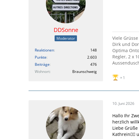
DDSonne
Viele Grüsse
Moderator
Dirk und Do
Reaktionen
148
Optima Ontou
Regler, 2 x 
Punkte
2.603
Aussendusche
Beiträge
476
Wohnort
Braunschweig
1
10. Juni 2026
Hallo Ihr Zwe
herzlich wi
Liebe Grüße
Kathrein🙋‍♀️