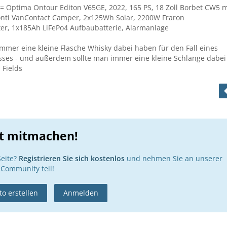
= Optima Ontour Editon V65GE, 2022, 165 PS, 18 Zoll Borbet CW5 m
onti VanContact Camper, 2x125Wh Solar, 2200W Fraron
er, 1x185Ah LiFePo4 Aufbaubatterie, Alarmanlage
immer eine kleine Flasche Whisky dabei haben für den Fall eines
sses - und außerdem sollte man immer eine kleine Schlange dabei
 Fields
zt mitmachen!
Seite?
Registrieren Sie sich kostenlos
und nehmen Sie an unserer
Community teil!
o erstellen
Anmelden