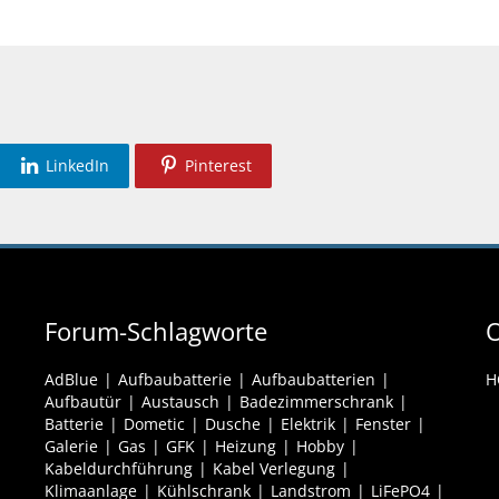
LinkedIn
Pinterest
Forum-Schlagworte
O
AdBlue
Aufbaubatterie
Aufbaubatterien
H
Aufbautür
Austausch
Badezimmerschrank
Batterie
Dometic
Dusche
Elektrik
Fenster
Galerie
Gas
GFK
Heizung
Hobby
Kabeldurchführung
Kabel Verlegung
Klimaanlage
Kühlschrank
Landstrom
LiFePO4