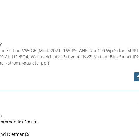
ro
r Edition V65 GE (Mod. 2021, 165 PS, AHK, 2 x 110 Wp Solar, MPPT
100 Ah LiFePO4, Wechselrichter Ective m. NVZ, Victron BlueSmart IP2
, -strom, -gas etc. pp.)
i,
llkommen im Forum.
 und Dietmar 🙋