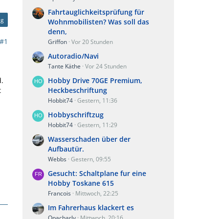
Fahrtauglichkeitsprüfung für
ag
Wohnmobilisten? Was soll das
denn,
#1
Griffon
Vor 20 Stunden
Autoradio/Navi
Tante Käthe
Vor 24 Stunden
d.
Hobby Drive 70GE Premium,
t
Heckbeschriftung
Hobbit74
Gestern, 11:36
Hobbyschriftzug
Hobbit74
Gestern, 11:29
Wasserschaden über der
Aufbautür.
Webbs
Gestern, 09:55
Gesucht: Schaltplane fur eine
Hobby Toskane 615
Francois
Mittwoch, 22:25
Im Fahrerhaus klackert es
Opacharly
Mittwoch, 20:16