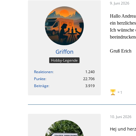
9. Juni 2026
Hallo Andrea,
ein herzlich
Ich wünsche e
beeindrucken
Griffon
Gruß Erich
Hobby-Legende
Reaktionen
1.240
Punkte
22.706
Beiträge
3.919
1
10. Juni 2026
Hej und her