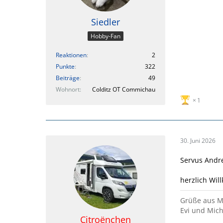
Siedler
Hobby-Fan
Reaktionen
2
Punkte
322
Beiträge
49
Wohnort
Colditz OT Commichau
1
30. Juni 2026
Servus Andre
herzlich Wil
Grüße aus 
Evi und Mich
Citroënchen