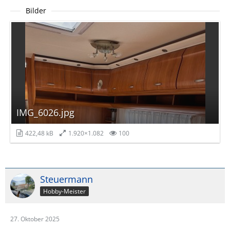
Bilder
IMG_6026.jpg
422,48 kB
1.920×1.082
100
Steuermann
Hobby-Meister
27. Oktober 2025