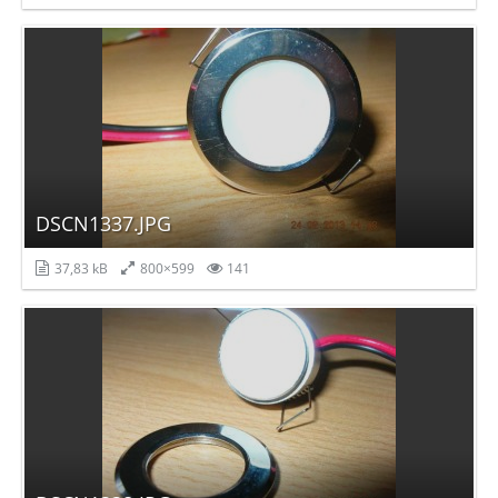
DSCN1337.JPG
37,83 kB
800×599
141