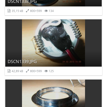
DSCN1338.JPG
35,15 kB
800×599
134
DSCN1339.JPG
42,89 kB
800×599
125