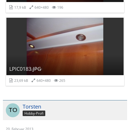
17,9 kB
640×480
196
LPIC0183.JPG
23,69 kB
640×480
265
Torsten
Hobby-Profi
20. Februar 2013