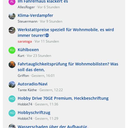
Im Fahrerhaus klackert es
AllesRoger
Vor 6 Stunden
Klima-Verdampfer
Steuermann
Vor 9 Stunden
Werkstattpreise speziell für Wohnmobile, es wird
immer teurer!😡
saratoga
Vor 11 Stunden
Kühlboxen
Kurt
Vor 23 Stunden
Fahrtauglichkeitsprüfung für Wohnmobilisten? Was
soll das denn,
Griffon
Gestern, 16:01
Autoradio/Navi
Tante Käthe
Gestern, 12:22
Hobby Drive 70GE Premium, Heckbeschriftung
Hobbit74
Gestern, 11:36
Hobbyschriftzug
Hobbit74
Gestern, 11:29
Wasserschaden über der Aufbautür.