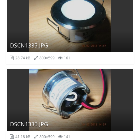
DSCN1335.JPG
28,74 kB
800×599
161
DSCN1336.JPG
41,18 kB
800×599
141