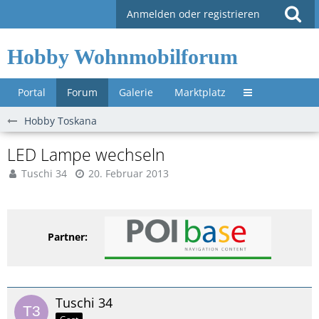
Anmelden oder registrieren
Hobby Wohnmobilforum
Portal
Forum
Galerie
Marktplatz
Untermenü »
Hobby Toskana
LED Lampe wechseln
Tuschi 34
20. Februar 2013
Partner:
Tuschi 34