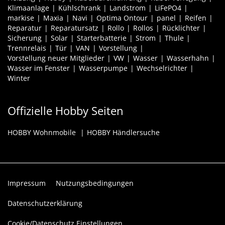
Klimaanlage
Kühlschrank
Landstrom
LiFePO4
markise
Maxia
Navi
Optima Ontour
panel
Reifen
Reparatur
Reparatursatz
Rollo
Rollos
Rücklichter
Sicherung
Solar
Starterbatterie
Strom
Thule
Trennrelais
Tür
VAN
Vorstellung
Vorstellung neuer Mitglieder
VW
Wasser
Wasserhahn
Wasser im Fenster
Wasserpumpe
Wechselrichter
Winter
Offizielle Hobby Seiten
HOBBY Wohnmobile
HOBBY Händlersuche
Impressum
Nutzungsbedingungen
Datenschutzerklärung
Cookie/Datenschutz Einstellungen