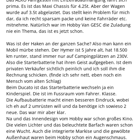
prima. Es ist das Maxi Chassis für 4.25t. Aber der Wagen
wurde auf 3.5t abgelastet. Das stellt kein Problem für mich
dar, da ich recht sparsam packe und keine Fahrräder etc.
mitnehme. Natürlich war im Hobby Van GESC die Zuladung
nie ein Thema, das ist es jetzt schon.
Was ist der Haken an der ganzen Sache? Also man kann ein
Mobil mürbe stehen. Der Hymer ist 5 Jahre alt, hat 18.500
km runter, stand immer nur auf Campingplätzen an 230V.
Also die Starterbatterie hat ihren Geist aufgegeben. Ist dem
privaten Verkäufer sichtlich peinlich und ich soll ihm die
Rechnung schicken. (finde ich sehr nett, eben noch ein
Mensch vom alten Schlag)
Beim Ducato ist das Starterbatterie wechseln ja ein
Kinderspiel. Die ist im Fussraum vom Fahrer. Klasse.
Die Aufbaubatterie macht einen besseren Eindruck, wobei
ich eh auf 2 umrüsten will und da benötige ich sowieso 2
neue. Das war mir aber klar.
Na und das Innendesign vom Hobby war schon großes Kino.
Die vielen Lichter und das beleuchtete Barfach waren schon
eine Wucht. Auch die integrierte Markise und die gewölbte
Außenhaut waren beim Hobby schon ein Augenschmaus.