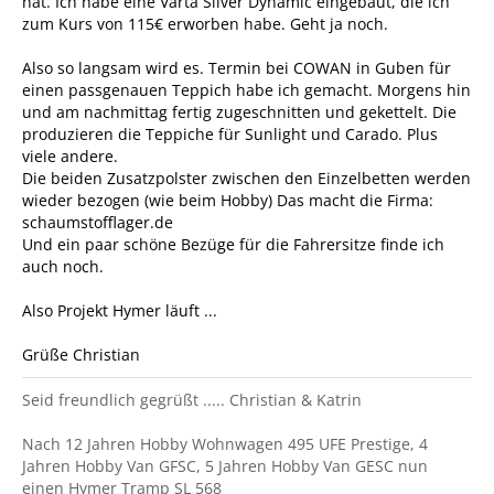
hat. Ich habe eine Varta Silver Dynamic eingebaut, die ich
zum Kurs von 115€ erworben habe. Geht ja noch.
Also so langsam wird es. Termin bei COWAN in Guben für
einen passgenauen Teppich habe ich gemacht. Morgens hin
und am nachmittag fertig zugeschnitten und gekettelt. Die
produzieren die Teppiche für Sunlight und Carado. Plus
viele andere.
Die beiden Zusatzpolster zwischen den Einzelbetten werden
wieder bezogen (wie beim Hobby) Das macht die Firma:
schaumstofflager.de
Und ein paar schöne Bezüge für die Fahrersitze finde ich
auch noch.
Also Projekt Hymer läuft ...
Grüße Christian
Seid freundlich gegrüßt ..... Christian & Katrin
Nach 12 Jahren Hobby Wohnwagen 495 UFE Prestige, 4
Jahren Hobby Van GFSC, 5 Jahren Hobby Van GESC nun
einen Hymer Tramp SL 568