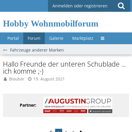
Anmelden oder registrieren
Hobby Wohnmobilforum
Portal
Forum
Galerie
Marktplatz
Untermenü »
Fahrzeuge anderer Marken
Hallo Freunde der unteren Schublade ...
ich komme ;-)
Blaubär
19. August 2021
Partner: