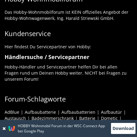
Das Hobby-Wohnmobilforum ist KEIN offizielles Angebot der
Hobby-Wohnwagenwerk, Ing. Harald Striewski GmbH.
Kundenservice
Hier findest Du Servicepartner von Hobby:
Händlersuche / Servicepartner
Hobby-Händler und Servicepartner helfen Dir bei allen
Fragen rund um Deinen Hobby weiter. NICHT bei Fragen zu
unserem Forum!
Forum-Schlagworte
AdBlue
Aufbaubatterie
Aufbaubatterien
Aufbautür
Austausch
Badezimmerschrank
Batterie
Dometic
Dusche
Elektrik
Fenster
Galerie
Gas
GFK
HOBBY Wohnmobil Forum in der WSC-Connect App
Download
Heizung
Hobby
Kabeldurchführung
Kabel Verlegung
bei Google Play
Klimaanlage
Kühlschrank
Landstrom
LiFePO4