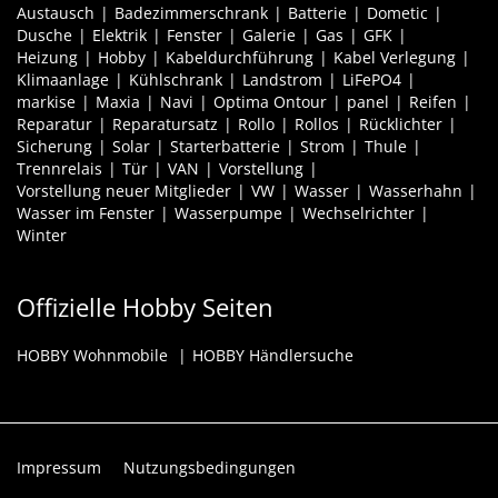
Austausch
Badezimmerschrank
Batterie
Dometic
Dusche
Elektrik
Fenster
Galerie
Gas
GFK
Heizung
Hobby
Kabeldurchführung
Kabel Verlegung
Klimaanlage
Kühlschrank
Landstrom
LiFePO4
markise
Maxia
Navi
Optima Ontour
panel
Reifen
Reparatur
Reparatursatz
Rollo
Rollos
Rücklichter
Sicherung
Solar
Starterbatterie
Strom
Thule
Trennrelais
Tür
VAN
Vorstellung
Vorstellung neuer Mitglieder
VW
Wasser
Wasserhahn
Wasser im Fenster
Wasserpumpe
Wechselrichter
Winter
Offizielle Hobby Seiten
HOBBY Wohnmobile
HOBBY Händlersuche
Impressum
Nutzungsbedingungen