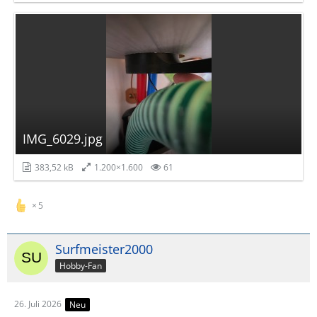
IMG_6029.jpg
383,52 kB
1.200×1.600
61
5
Surfmeister2000
Hobby-Fan
26. Juli 2026
Neu