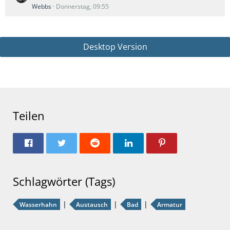
Webbs
Donnerstag, 09:55
Desktop Version
Teilen
Schlagwörter (Tags)
Wasserhahn
Austausch
Bad
Armatur