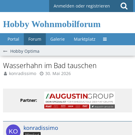
Anmelden oder registrieren
Hobby Wohnmobilforum
Portal
Forum
Galerie
Marktplatz
Untermenü »
Hobby Optima
Wasserhahn im Bad tauschen
konradissimo
30. Mai 2026
Partner:
konradissimo
Mitglied