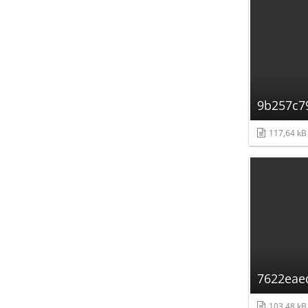
9b257c7
117,64 kB
7622eae
103,48 kB