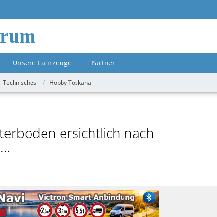
orum
Unsere Fahrzeuge
Partner
- Technisches
Hobby Toskana
erboden ersichtlich nach
n…