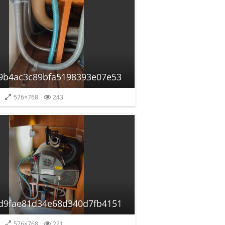
9b4ac3c89bfa5198393e07e53
576×768
243
d9fae81d34e68d340d7fb4151
576×768
221