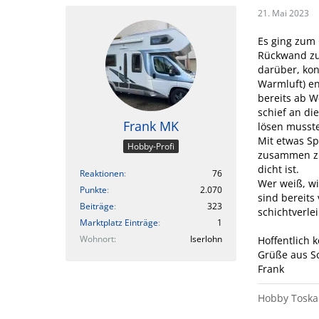
21. Mai 2023
Es ging zum 
Rückwand zu
darüber, kon
Warmluft) en
bereits ab W
schief an di
Frank MK
lösen musste
Mit etwas Sp
Hobby-Profi
zusammen zie
dicht ist.
Reaktionen
76
Wer weiß, wi
Punkte
2.070
sind bereits
Beiträge
323
schichtverle
Marktplatz Einträge
1
Wohnort
Iserlohn
Hoffentlich 
Grüße aus S
Frank
Hobby Toska