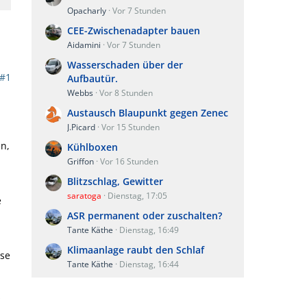
Opacharly
Vor 7 Stunden
CEE-Zwischenadapter bauen
Aidamini
Vor 7 Stunden
Wasserschaden über der
#1
Aufbautür.
Webbs
Vor 8 Stunden
Austausch Blaupunkt gegen Zenec
J.Picard
Vor 15 Stunden
n,
Kühlboxen
Griffon
Vor 16 Stunden
Blitzschlag, Gewitter
saratoga
Dienstag, 17:05
e
ASR permanent oder zuschalten?
.
Tante Käthe
Dienstag, 16:49
Klimaanlage raubt den Schlaf
ose
Tante Käthe
Dienstag, 16:44
s