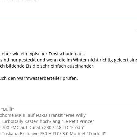
r eher wie ein typischer Frostschaden aus.
r sind nur gesteckt und wenn die im Winter nicht richtig geleert sin
ich bildende Eis die sehr einfach auseinander.
auch den Warmwasserberteiler prüfen.
"Bulli"
tohome MK III auf FORD Transit "Free Willy"
 TurboDaily Kasten hoch/lang "Le Petit Prince"
 700 FMC auf Ducato 230 / 2,8JTD "Frodo"
 Toskana Exclusive 750 H FLC/ 3.0 Multijet "Frodo II"