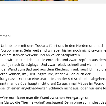
ammen!
e Urlaubstour mit dem Toskana führt uns in den Norden und nach
 Vorpommern. Sehr weit sind wir aber bisher noch nicht gekomme
ag es am starken Verkehr und an vollen Stellplätzen.
aben wir eine undichte Stelle entdeckt, und zwar tropft es aus dem
lauf, je nach Schräglage! Und zwar relativ schnell und viel! Imnen
r der Wand zum Bad und aus dem Kleiderschrank raus! Ich hab di
isieren können, im „Heizungsraum“, ist der 4. Schlauch der
lung nass! Da ist so eine „Batterie“, an der 5-6 Schläuche abgehen
ommt man da überhaupt nicht dran! Da auch mal Mäuse im Womo
eße ich einen angeknabberten Schlauch nicht aus, oder nur eine l
…
 wäre nun: kann man die Wand zwischen Heckgarage und
m (da wo die Therme wohnt) ausbauen? Denn ohne zumindest da