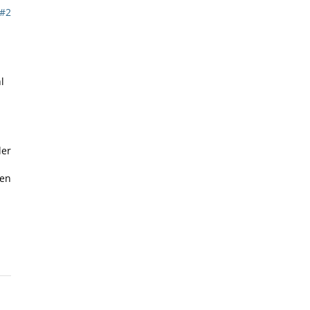
#2
l
der
ten