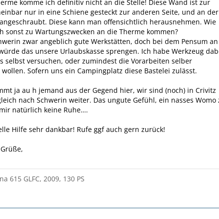
erme komme ich definitiv nicht an die Stelle! Diese Wand ist zur
heinbar nur in eine Schiene gesteckt zur anderen Seite, und an der
ngeschraubt. Diese kann man offensichtlich herausnehmen. Wie
ch sonst zu Wartungszwecken an die Therme kommen?
chwerin zwar angeblich gute Werkstätten, doch bei dem Pensum an
 würde das unsere Urlaubskasse sprengen. Ich habe Werkzeug dab
 selbst versuchen, oder zumindest die Vorarbeiten selber
wollen. Sofern uns ein Campingplatz diese Bastelei zulässt.
ommt ja au h jemand aus der Gegend hier, wir sind (noch) in Crivitz
leich nach Schwerin weiter. Das ungute Gefühl, ein nasses Womo 
 mir natürlich keine Ruhe….
elle Hilfe sehr dankbar! Rufe ggf auch gern zurück!
 Grüße,
na 615 GLFC, 2009, 130 PS