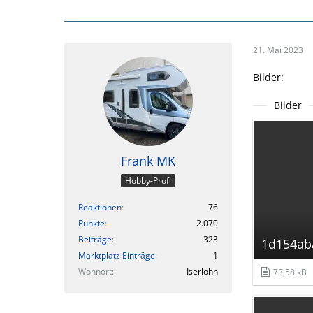
21. Mai 2023
Bilder:
Bilder
Frank MK
Hobby-Profi
Reaktionen
76
Punkte
2.070
Beiträge
323
1d154ab
Marktplatz Einträge
1
Wohnort
Iserlohn
73,58 kB