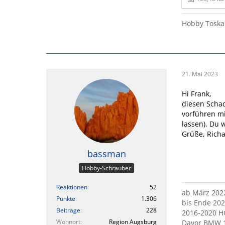
Hobby Toska
21. Mai 2023
Hi Frank,
diesen Scha
vorführen m
lassen). Du 
Grüße, Richa
bassman
Hobby-Schrauber
Reaktionen
52
ab März 202
Punkte
1.306
bis Ende 20
Beiträge
228
2016-2020 H
Wohnort
Region Augsburg
Davor BMW 