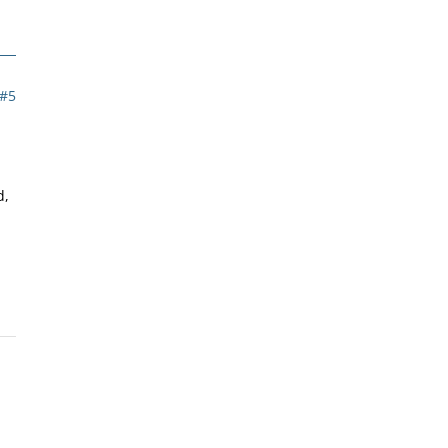
#5
d,