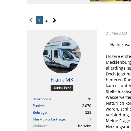
1
2
21. Mai 2023
Hallo zus
Unsere erst
Mecklenburg
allerdings l
Doch jetzt h
Frank MK
hinteren Rad
kam es unte
Hobby-Profi
Stelle lokal
Wasservertei
Reaktionen
76
Natürlich k
Punkte
2.070
waren, schli
Beiträge
323
Verbindung
Marktplatz Einträge
1
Meine Frage
Wohnort
Iserlohn
Heizungsrau