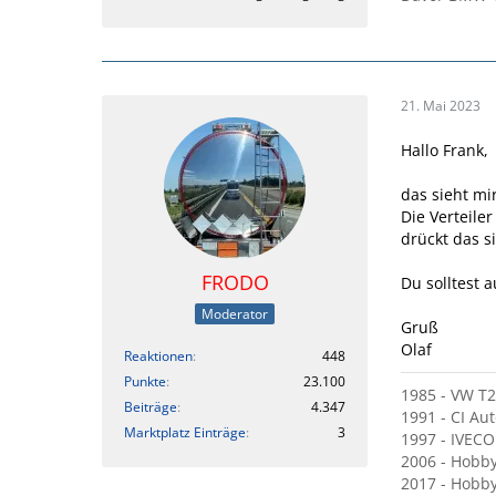
21. Mai 2023
Hallo Frank,
das sieht mi
Die Verteile
drückt das s
FRODO
Du solltest 
Moderator
Gruß
Olaf
Reaktionen
448
Punkte
23.100
1985 - VW T2 
Beiträge
4.347
1991 - CI Au
Marktplatz Einträge
3
1997 - IVECO
2006 - Hobby
2017 - Hobby