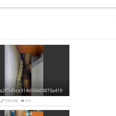
a2ff145ce314650dd3873a419
576×768
216