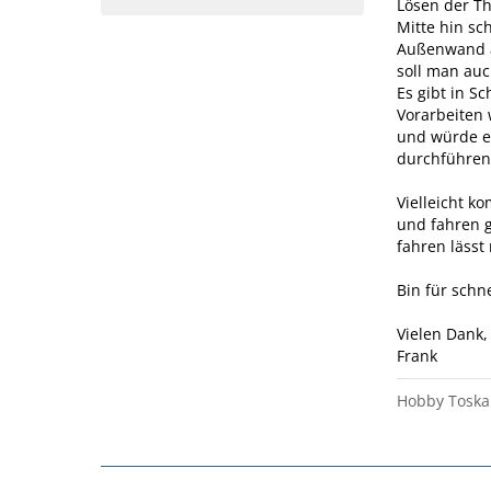
Lösen der Th
Mitte hin sc
Außenwand a
soll man au
Es gibt in S
Vorarbeiten
und würde es
durchführen 
Vielleicht k
und fahren g
fahren lässt
Bin für schn
Vielen Dank,
Frank
Hobby Toska