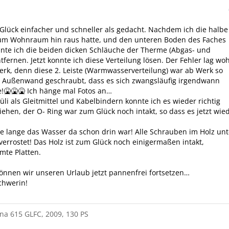
Glück einfacher und schneller als gedacht. Nachdem ich die halbe
m Wohnraum hin raus hatte, und den unteren Boden des Faches
nte ich die beiden dicken Schläuche der Therme (Abgas- und
tfernen. Jetzt konnte ich diese Verteilung lösen. Der Fehler lag woh
erk, denn diese 2. Leiste (Warmwasserverteilung) war ab Werk so
e Außenwand geschraubt, dass es sich zwangsläufig irgendwann
!🤮🤮🤮 Ich hänge mal Fotos an…
üli als Gleitmittel und Kabelbindern konnte ich es wieder richtig
hen, der O- Ring war zum Glück noch intakt, so dass es jetzt wie
e lange das Wasser da schon drin war! Alle Schrauben im Holz un
 verrostet! Das Holz ist zum Glück noch einigermaßen intakt,
imte Platten.
können wir unseren Urlaub jetzt pannenfrei fortsetzen…
chwerin!
na 615 GLFC, 2009, 130 PS