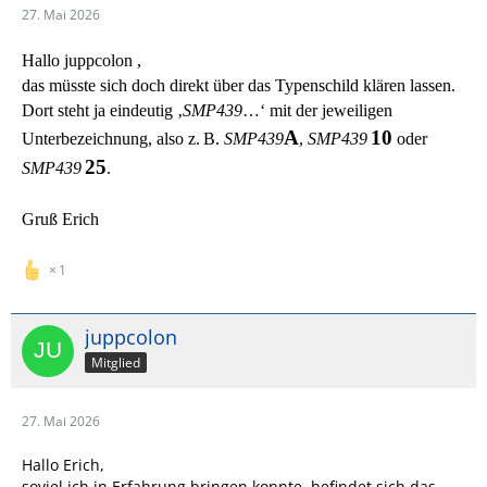
27. Mai 2026
Hallo juppcolon ,
das müsste sich doch direkt über das Typenschild klären lassen.
Dort steht ja eindeutig ‚
SMP439
…‘ mit der jeweiligen
A
10
Unterbezeichnung, also z. B.
SMP439
,
SMP439
oder
25
SMP439
.
Gruß Erich
1
juppcolon
Mitglied
27. Mai 2026
Hallo Erich,
soviel ich in Erfahrung bringen konnte, befindet sich
das