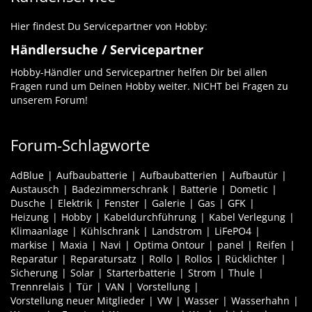
Hier findest Du Servicepartner von Hobby:
Händlersuche / Servicepartner
Hobby-Händler und Servicepartner helfen Dir bei allen
Fragen rund um Deinen Hobby weiter. NICHT bei Fragen zu
unserem Forum!
Forum-Schlagworte
AdBlue
Aufbaubatterie
Aufbaubatterien
Aufbautür
Austausch
Badezimmerschrank
Batterie
Dometic
Dusche
Elektrik
Fenster
Galerie
Gas
GFK
Heizung
Hobby
Kabeldurchführung
Kabel Verlegung
Klimaanlage
Kühlschrank
Landstrom
LiFePO4
markise
Maxia
Navi
Optima Ontour
panel
Reifen
Reparatur
Reparatursatz
Rollo
Rollos
Rücklichter
Sicherung
Solar
Starterbatterie
Strom
Thule
Trennrelais
Tür
VAN
Vorstellung
Vorstellung neuer Mitglieder
VW
Wasser
Wasserhahn