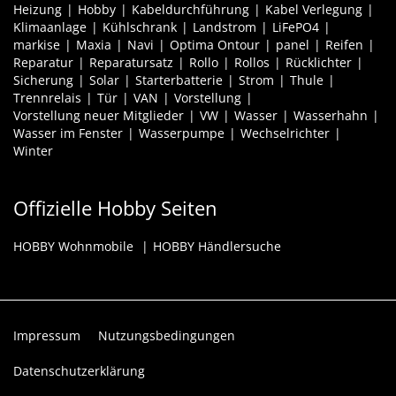
Heizung
Hobby
Kabeldurchführung
Kabel Verlegung
Klimaanlage
Kühlschrank
Landstrom
LiFePO4
markise
Maxia
Navi
Optima Ontour
panel
Reifen
Reparatur
Reparatursatz
Rollo
Rollos
Rücklichter
Sicherung
Solar
Starterbatterie
Strom
Thule
Trennrelais
Tür
VAN
Vorstellung
Vorstellung neuer Mitglieder
VW
Wasser
Wasserhahn
Wasser im Fenster
Wasserpumpe
Wechselrichter
Winter
Offizielle Hobby Seiten
HOBBY Wohnmobile
HOBBY Händlersuche
Impressum
Nutzungsbedingungen
Datenschutzerklärung