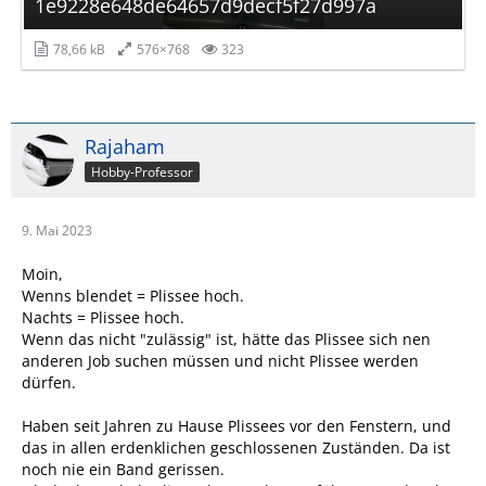
1e9228e648de64657d9decf5f27d997a
78,66 kB
576×768
323
Rajaham
Hobby-Professor
9. Mai 2023
Moin,
Wenns blendet = Plissee hoch.
Nachts = Plissee hoch.
Wenn das nicht "zulässig" ist, hätte das Plissee sich nen
anderen Job suchen müssen und nicht Plissee werden
dürfen.
Haben seit Jahren zu Hause Plissees vor den Fenstern, und
das in allen erdenklichen geschlossenen Zuständen. Da ist
noch nie ein Band gerissen.