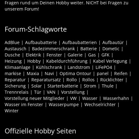
Fragen rund um Deinen Hobby weiter. NICHT bei Fragen zu
unserem Forum!
Forum-Schlagworte
AdBlue
Aufbaubatterie
Aufbaubatterien
Aufbautür
Austausch
Badezimmerschrank
Batterie
Dometic
Dusche
Elektrik
Fenster
Galerie
Gas
GFK
Heizung
Hobby
Kabeldurchführung
Kabel Verlegung
Klimaanlage
Kühlschrank
Landstrom
LiFePO4
markise
Maxia
Navi
Optima Ontour
panel
Reifen
Reparatur
Reparatursatz
Rollo
Rollos
Rücklichter
Sicherung
Solar
Starterbatterie
Strom
Thule
Trennrelais
Tür
VAN
Vorstellung
Vorstellung neuer Mitglieder
VW
Wasser
Wasserhahn
Wasser im Fenster
Wasserpumpe
Wechselrichter
Winter
Offizielle Hobby Seiten