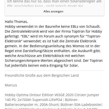
ich kenne das nur so, dass man einen Solarladeregler am
EBL anschließen kann - nicht jedoch direkt die
Solartasche.
Alles anzeigen
Gruß Thomas
Hallo Thomas,
Hobby verwendet in der Baureihe keine EBLs von Schaudt.
Die Zentralelektronik wird von der Firma Toptron für Hobby
gefertigt. "EBL" wird im Forum auch synonym für "Toptron-
Elektronik" verwendet; es ist halt die Zentrale Elektronik
gemein. In der Bedienungsanleitung des Womos ist in der
Regel eine Darstellung/Skizze enthalten, die Auskunft gibt,
welche Anschlüsse am Elektrtoblock mit welchen
Sicherungen/Ampere-Werten abgesichert sind. Der Toptron
hat jedenfalls keinen extra-Eingang für Solar.
Freundliche Grüße aus dem Bergischen Land
Marcus
Hobby Optima Ontour Edition V65GE 2020 Citroen Jumper
140 PS; 2x150Ah Supervolt-LiFePO4 ; Büttner-
Batteriecomputer m. 200A-Shunt; Büttner-50A-Ladebooster;