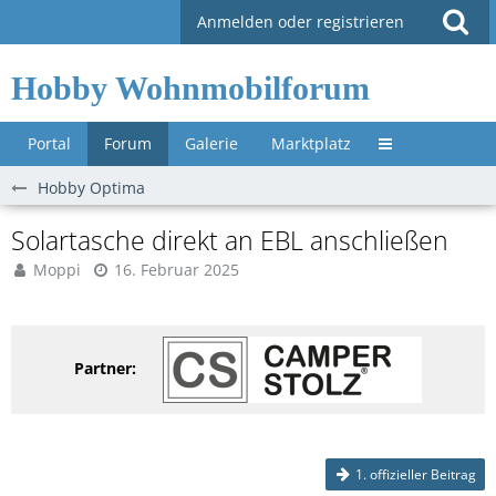
Anmelden oder registrieren
Hobby Wohnmobilforum
Portal
Forum
Galerie
Marktplatz
Untermenü »
Hobby Optima
Solartasche direkt an EBL anschließen
Moppi
16. Februar 2025
Partner:
1. offizieller Beitrag