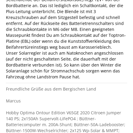
Bordbatterie an. Das ist lediglich ein Schaltkontakt, der die
Plus-Leitung unterbricht. Die Blende ist mit 3
Kreuzschrauben auf dem Sitzgestell befestig und schnell
entfernt. Auf der Rückseite des Batterietrennschalters sind
die Schraubkontakte in M6 oder M8. Einen geeigneten
Massepunkt findest Du am Schraubkontakt auf der Toptron-
Platine (EBL) oder wenn du die Kunststoffverkleidung des
Beifahrertüreinstiegs weg baust am Karosserieblech.
Unser Solarregler ist auch am Natoknochen angeschlossen
(auf der nicht geschalteten Seite, die dauerhaft mit der
Bordbatterie verbunden ist). So kann über den Winter die
Solaranlage schön für Stromnachschub sorgen wenn das
Fahrzeug ohne Landstrom Pause hat.
Freundliche Grüße aus dem Bergischen Land
Marcus
Hobby Optima Ontour Edition V65GE 2020 Citroen Jumper
140 PS; 2x150Ah Supervolt-LiFePO4 ; Büttner-
Batteriecomputer m. 200A-Shunt; Büttner-50A-Ladebooster;
Büttner-1500W-Wechselrichter; 2x125 Wp-Solar & MMPT;