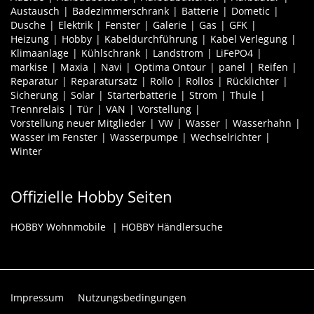
Austausch
Badezimmerschrank
Batterie
Dometic
Dusche
Elektrik
Fenster
Galerie
Gas
GFK
Heizung
Hobby
Kabeldurchführung
Kabel Verlegung
Klimaanlage
Kühlschrank
Landstrom
LiFePO4
markise
Maxia
Navi
Optima Ontour
panel
Reifen
Reparatur
Reparatursatz
Rollo
Rollos
Rücklichter
Sicherung
Solar
Starterbatterie
Strom
Thule
Trennrelais
Tür
VAN
Vorstellung
Vorstellung neuer Mitglieder
VW
Wasser
Wasserhahn
Wasser im Fenster
Wasserpumpe
Wechselrichter
Winter
Offizielle Hobby Seiten
HOBBY Wohnmobile
HOBBY Händlersuche
Impressum
Nutzungsbedingungen