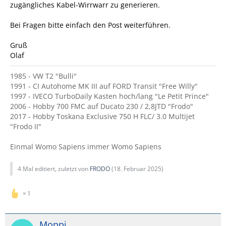
zugängliches Kabel-Wirrwarr zu generieren.
Bei Fragen bitte einfach den Post weiterführen.
Gruß
Olaf
1985 - VW T2 "Bulli"
1991 - CI Autohome MK III auf FORD Transit "Free Willy"
1997 - IVECO TurboDaily Kasten hoch/lang "Le Petit Prince"
2006 - Hobby 700 FMC auf Ducato 230 / 2,8JTD "Frodo"
2017 - Hobby Toskana Exclusive 750 H FLC/ 3.0 Multijet
"Frodo II"
Einmal Womo Sapiens immer Womo Sapiens
4 Mal editiert, zuletzt von
FRODO
(
18. Februar 2025
)
1
Moppi