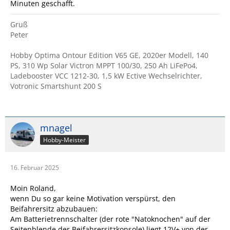
Minuten geschafft.
Gruß
Peter
Hobby Optima Ontour Edition V65 GE, 2020er Modell, 140
PS, 310 Wp Solar Victron MPPT 100/30, 250 Ah LiFePo4,
Ladebooster VCC 1212-30, 1,5 kW Ective Wechselrichter,
Votronic Smartshunt 200 S
mnagel
Hobby-Meister
16. Februar 2025
Moin Roland,
wenn Du so gar keine Motivation verspürst, den
Beifahrersitz abzubauen:
Am Batterietrennschalter (der rote "Natoknochen" auf der
Seitenblende der Beifahrersitzkonsole) liegt 12V+ von der