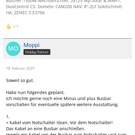
Büttner-1500W-Wechselrichter; 2x125 Wp-Solar & MMPT;
DuoControl CS; Dometic CAM200 NAV; 8"-ZLF Goldschmitt
HA; ZENEC Z-E3766
1
Moppi
Hobby-Fahrer
18. Februar 2025
Soweit so gut.
Habe nun folgendes geplant.
Ich möchte gerne noch eine Minus und plus Busbar
vorschalten für eventuelle spätere weitere Ausstattung.
1,
+ Kabel vom Notschalter lösen. Vor dem Notschalter!
Das Kabel an eine Busbar anschließen.
Jeweils ein Kabel von der Busbar zum Notschalter und zum