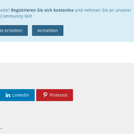
Seite?
Registrieren Sie sich kostenlos
und nehmen Sie an unserer
Community teil!
o erstellen
Anmelden
LinkedIn
Pinterest
diacenter Avic1000 DAB aus Citroen Jumper ausbauen