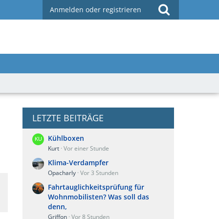
Anmelden oder registrieren
LETZTE BEITRÄGE
Kühlboxen
Kurt
Vor einer Stunde
Klima-Verdampfer
Opacharly
Vor 3 Stunden
Fahrtauglichkeitsprüfung für
Wohnmobilisten? Was soll das
denn,
Griffon
Vor 8 Stunden