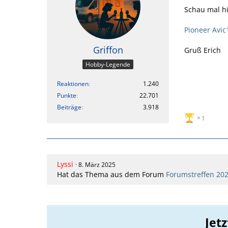
Schau mal hi
Pioneer Avi
Griffon
Gruß Erich
Hobby-Legende
Reaktionen
1.240
Punkte
22.701
Beiträge
3.918
1
Lyssi
8. März 2025
Hat das Thema aus dem Forum
Forumstreffen 20
Jet