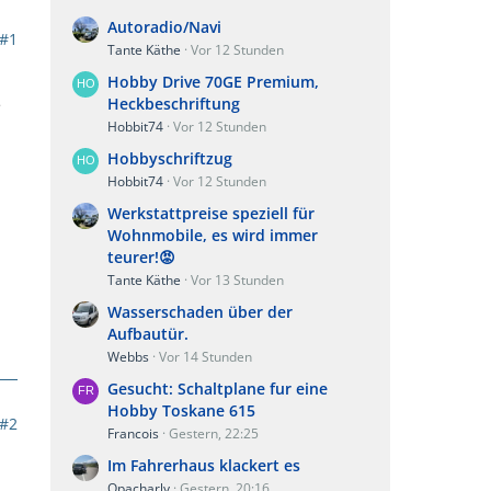
Autoradio/Navi
#1
Tante Käthe
Vor 12 Stunden
Hobby Drive 70GE Premium,
Heckbeschriftung
e
Hobbit74
Vor 12 Stunden
Hobbyschriftzug
Hobbit74
Vor 12 Stunden
Werkstattpreise speziell für
Wohnmobile, es wird immer
teurer!😡
Tante Käthe
Vor 13 Stunden
Wasserschaden über der
Aufbautür.
Webbs
Vor 14 Stunden
Gesucht: Schaltplane fur eine
Hobby Toskane 615
#2
Francois
Gestern, 22:25
Im Fahrerhaus klackert es
Opacharly
Gestern, 20:16