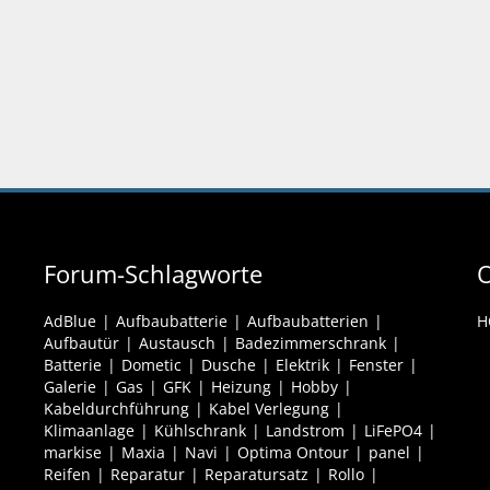
Forum-Schlagworte
O
AdBlue
Aufbaubatterie
Aufbaubatterien
H
Aufbautür
Austausch
Badezimmerschrank
Batterie
Dometic
Dusche
Elektrik
Fenster
Galerie
Gas
GFK
Heizung
Hobby
Kabeldurchführung
Kabel Verlegung
Klimaanlage
Kühlschrank
Landstrom
LiFePO4
markise
Maxia
Navi
Optima Ontour
panel
Reifen
Reparatur
Reparatursatz
Rollo