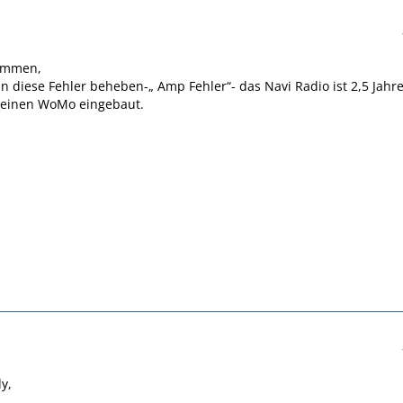
ammen,
 diese Fehler beheben-„ Amp Fehler“- das Navi Radio ist 2,5 Jahr
meinen WoMo eingebaut.
y,