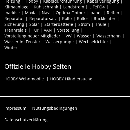
Heizung
Hobby
Kabeldurchführung
Kabel Verlegung
Klimaanlage
Kühlschrank
Landstrom
LiFePO4
markise
Maxia
Navi
Optima Ontour
panel
Reifen
Reparatur
Reparatursatz
Rollo
Rollos
Rücklichter
Sicherung
Solar
Starterbatterie
Strom
Thule
Trennrelais
Tür
VAN
Vorstellung
Vorstellung neuer Mitglieder
VW
Wasser
Wasserhahn
Wasser im Fenster
Wasserpumpe
Wechselrichter
Winter
Offizielle Hobby Seiten
HOBBY Wohnmobile
HOBBY Händlersuche
Impressum
Nutzungsbedingungen
Datenschutzerklärung