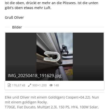
Ist die oben, drückt er mehr an die Plissees. Ist die unten
gibt's oben etwas mehr Luft.
Gruß Oliver
Bilder
IMG_20250418_191629.jpg
176,67 kB
900×1.200
148
Elke und Oliver mit einem Goldi(gen) Cooper(+04.22). Nun
mit einem goldigen Rocky.
T70GE, Fiat Ducato, Multijet 2,3l, 150 PS, HY4, 100W Solar,