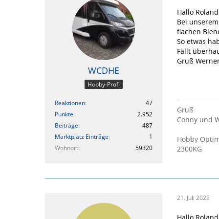
Hallo Roland
Bei unserem
flachen Blen
So etwas hab
Fällt überhau
Gruß Werne
WCDHE
Hobby-Profi
Reaktionen
47
Gruß
Punkte
2.952
Conny und 
Beiträge
487
Marktplatz Einträge
1
Hobby Optim
Wohnort
59320
2300KG
21. Juli 2025
Hallo Roland