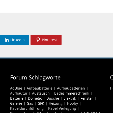
LinkedIn
Pinterest
Forum-Schlagworte
O
AdBlue
Aufbaubatterie
Aufbaubatterien
H
Aufbautür
Austausch
Badezimmerschrank
Batterie
Dometic
Dusche
Elektrik
Fenster
Galerie
Gas
GFK
Heizung
Hobby
Kabeldurchführung
Kabel Verlegung