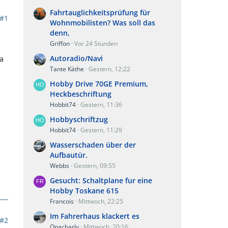
Fahrtauglichkeitsprüfung für
#1
Wohnmobilisten? Was soll das
denn,
Griffon
Vor 24 Stunden
Autoradio/Navi
a
Tante Käthe
Gestern, 12:22
Hobby Drive 70GE Premium,
Heckbeschriftung
Hobbit74
Gestern, 11:36
Hobbyschriftzug
Hobbit74
Gestern, 11:29
Wasserschaden über der
Aufbautür.
Webbs
Gestern, 09:55
Gesucht: Schaltplane fur eine
Hobby Toskane 615
Francois
Mittwoch, 22:25
Im Fahrerhaus klackert es
#2
Opacharly
Mittwoch, 20:16