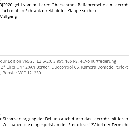
j2020 geht vom mittleren Oberschrank Beifahrerseite ein Leerroh
nfach mal im Schrank direkt hinter Klappe suchen.
 Wolfgang
ur Edition V65GE, EZ 6/20, 3,85t, 165 PS, 4CVollluftfederung
 2* LiFePO4 120Ah Berger, Duocontrol CS, Kamera Dometic Perfekt
, Booster VCC 121230
,
er Stromversorgung der Belluna auch durch das Leerrohr mittleren
 Wir haben die eingespeist an der Steckdose 12V bei der Fernsehe