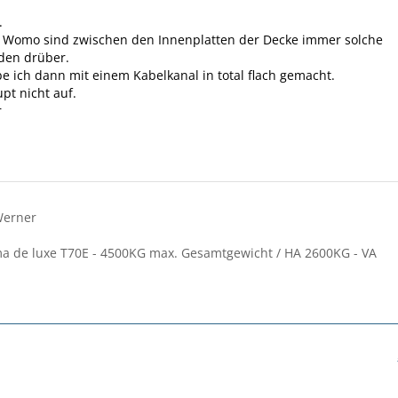
.
 Womo sind zwischen den Innenplatten der Decke immer solche
den drüber.
e ich dann mit einem Kabelkanal in total flach gemacht.
pt nicht auf.
r
Werner
a de luxe T70E - 4500KG max. Gesamtgewicht / HA 2600KG - VA
,