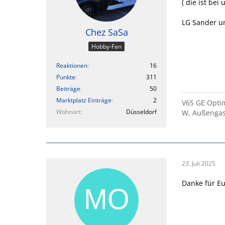
( die ist be
LG Sander u
Chez SaSa
Hobby-Fan
Reaktionen
16
Punkte
311
Beiträge
50
Marktplatz Einträge
2
V65 GE Optim
Wohnort
Düsseldorf
W, Außengas 
23. Juli 2025
Danke für Eu