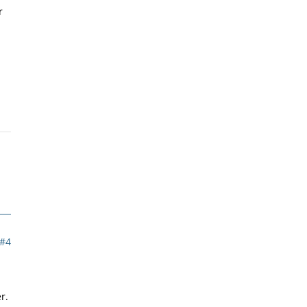
r
#4
r.