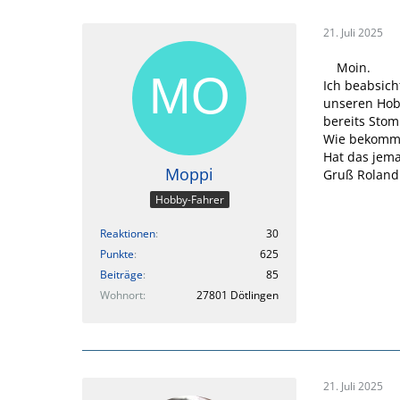
21. Juli 2025
Moin.
Ich beabsich
unseren Hobb
bereits Stom
Wie bekomme
Hat das jem
Moppi
Gruß Roland
Hobby-Fahrer
Reaktionen
30
Punkte
625
Beiträge
85
Wohnort
27801 Dötlingen
21. Juli 2025