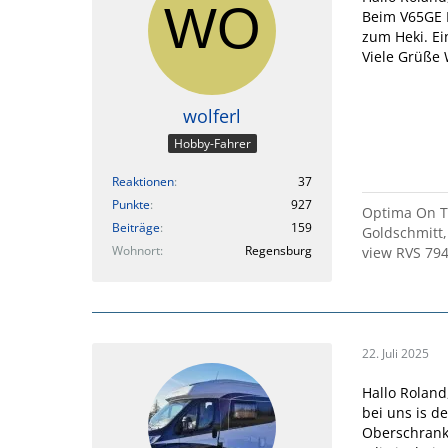
Beim V65GE B
zum Heki. Ei
Viele Grüße
wolferl
Hobby-Fahrer
Reaktionen
37
Punkte
927
Optima On To
Beiträge
159
Goldschmitt,
Wohnort
Regensburg
view RVS 794
22. Juli 2025
Hallo Roland
bei uns is d
Oberschrank.