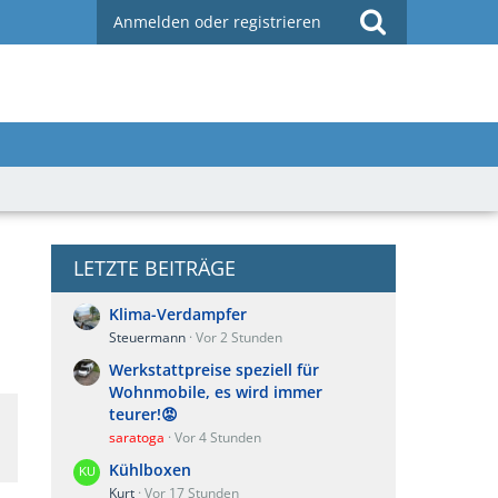
Anmelden oder registrieren
LETZTE BEITRÄGE
Klima-Verdampfer
Steuermann
Vor 2 Stunden
Werkstattpreise speziell für
Wohnmobile, es wird immer
teurer!😡
saratoga
Vor 4 Stunden
Kühlboxen
Kurt
Vor 17 Stunden