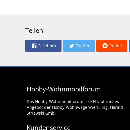
Teilen
Facebook
Twitter
Reddit
Hobby-Wohnmobilforum
Das Hobby-Wohnmobilforum ist KEIN offizielles
Angebot der Hobby-Wohnwagenwerk, Ing. Harald
Striewski GmbH.
Kundenservice