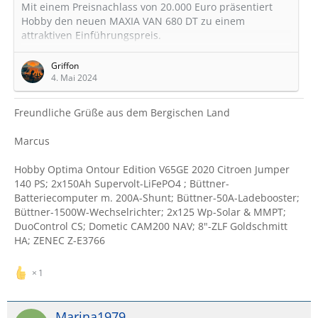
Mit einem Preisnachlass von 20.000 Euro präsentiert
Hobby den neuen MAXIA VAN 680 DT zu einem
attraktiven Einführungspreis.
HIER
zur Pressemitteilung!
Griffon
4. Mai 2024
Gruß Erich
Freundliche Grüße aus dem Bergischen Land
_____________________________________________
Keiner weiß so viel wie wir alle zusammen
Marcus
_____________________________________________
Hobby VAN T 500 GFSC Bj. 2008
Hobby Optima Ontour Edition V65GE 2020 Citroen Jumper
Klein aber fein, alles drin, alles dran.
140 PS; 2x150Ah Supervolt-LiFePO4 ; Büttner-
Batteriecomputer m. 200A-Shunt; Büttner-50A-Ladebooster;
Büttner-1500W-Wechselrichter; 2x125 Wp-Solar & MMPT;
DuoControl CS; Dometic CAM200 NAV; 8"-ZLF Goldschmitt
HA; ZENEC Z-E3766
1
Marina1979