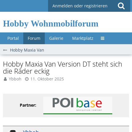
Anmelden oder registrieren
Hobby Wohnmobilforum
Portal
Forum
Galerie
Marktplatz
Untermenü »
Hobby Maxia Van
Hobby Maxia Van Version DT steht sich
die Räder eckig
Ybboh
11. Oktober 2025
Partner: