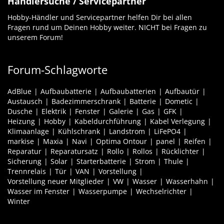
Händlersuche / Servicepartner
Hobby-Händler und Servicepartner helfen Dir bei allen
Fragen rund um Deinen Hobby weiter. NICHT bei Fragen zu
unserem Forum!
Forum-Schlagworte
AdBlue
Aufbaubatterie
Aufbaubatterien
Aufbautür
Austausch
Badezimmerschrank
Batterie
Dometic
Dusche
Elektrik
Fenster
Galerie
Gas
GFK
Heizung
Hobby
Kabeldurchführung
Kabel Verlegung
Klimaanlage
Kühlschrank
Landstrom
LiFePO4
markise
Maxia
Navi
Optima Ontour
panel
Reifen
Reparatur
Reparatursatz
Rollo
Rollos
Rücklichter
Sicherung
Solar
Starterbatterie
Strom
Thule
Trennrelais
Tür
VAN
Vorstellung
Vorstellung neuer Mitglieder
VW
Wasser
Wasserhahn
Wasser im Fenster
Wasserpumpe
Wechselrichter
Winter