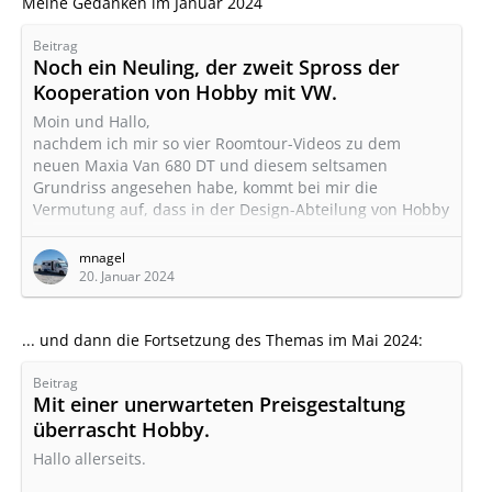
Meine Gedanken im Januar 2024
Beitrag
Noch ein Neuling, der zweit Spross der
Kooperation von Hobby mit VW.
Moin und Hallo,
nachdem ich mir so vier Roomtour-Videos zu dem
neuen Maxia Van 680 DT und diesem seltsamen
Grundriss angesehen habe, kommt bei mir die
Vermutung auf, dass in der Design-Abteilung von Hobby
keiner mehr praktische Camper-Erfahrung hat. Die
einzige gute Idee an dem "DT": Hobby hat erkannt, dass
mnagel
es als Heizung auch eine Truma Combi Diesel gibt.
20. Januar 2024
Schade, dass man diese bei den anderen Mdellen nicht
als Option bestellen konnte.
... und dann die Fortsetzung des Themas im Mai 2024:
Der Grundriss ist wohl der schweren Crafter-Basis…
Beitrag
Mit einer unerwarteten Preisgestaltung
überrascht Hobby.
Hallo allerseits.