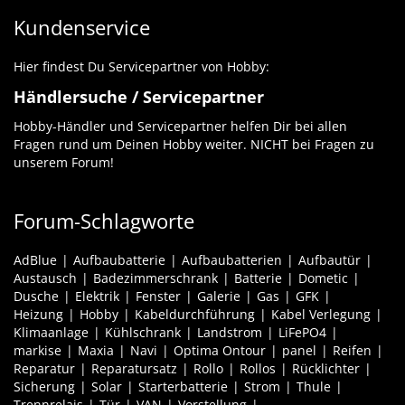
Kundenservice
Hier findest Du Servicepartner von Hobby:
Händlersuche / Servicepartner
Hobby-Händler und Servicepartner helfen Dir bei allen
Fragen rund um Deinen Hobby weiter. NICHT bei Fragen zu
unserem Forum!
Forum-Schlagworte
AdBlue
Aufbaubatterie
Aufbaubatterien
Aufbautür
Austausch
Badezimmerschrank
Batterie
Dometic
Dusche
Elektrik
Fenster
Galerie
Gas
GFK
Heizung
Hobby
Kabeldurchführung
Kabel Verlegung
Klimaanlage
Kühlschrank
Landstrom
LiFePO4
markise
Maxia
Navi
Optima Ontour
panel
Reifen
Reparatur
Reparatursatz
Rollo
Rollos
Rücklichter
Sicherung
Solar
Starterbatterie
Strom
Thule
Trennrelais
Tür
VAN
Vorstellung