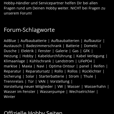
Hobby-Händler und Servicepartner helfen Dir bei allen
Fragen rund um Deinen Hobby weiter. NICHT bei Fragen zu
unserem Forum!
Forum-Schlagworte
AdBlue
Aufbaubatterie
Aufbaubatterien
Aufbautür
Austausch
Badezimmerschrank
Batterie
Dometic
Dusche
Elektrik
Fenster
Galerie
Gas
GFK
Heizung
Hobby
Kabeldurchführung
Kabel Verlegung
Klimaanlage
Kühlschrank
Landstrom
LiFePO4
markise
Maxia
Navi
Optima Ontour
panel
Reifen
Reparatur
Reparatursatz
Rollo
Rollos
Rücklichter
Sicherung
Solar
Starterbatterie
Strom
Thule
Trennrelais
Tür
VAN
Vorstellung
Vorstellung neuer Mitglieder
VW
Wasser
Wasserhahn
Wasser im Fenster
Wasserpumpe
Wechselrichter
Winter
Offizielle Hobby Seiten