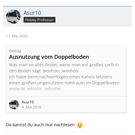
Asur10
Hobby-Professor
11. Mai 2026
Beitrag
Ausnutzung vom Doppelboden
Was man so alles findet, wenn man ein großes Loch in
den Boden sägt :woohoo: :woohoo:
Ich habe beim nachverfolgen eines Kabels letztens
einen großen ungenutzten Hohlraum im Doppelboden
endeckt :whistle: :whistle:
Also Stichsäge ausgepackt und ein großes Loch in den
Boden gesägt. Und siehe da der neue Stauraum ist
Asur10
950x800x210 mm groß B) B)
9. Mai 2016
Morgen schnell noch einen Rahmen gefertigt und
einbauen und Frauchen ist glücklich.
Da kannst du auch mal nachlesen
.
hobby-wohnmobilforum.de/attachment/6851/