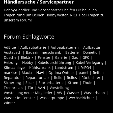
Händlersuche / Servicepartner
Hobby-Händler und Servicepartner helfen Dir bei allen
Fragen rund um Deinen Hobby weiter. NICHT bei Fragen zu
unserem Forum!
Forum-Schlagworte
AdBlue
Aufbaubatterie
Aufbaubatterien
Aufbautür
Austausch
Badezimmerschrank
Batterie
Dometic
Dusche
Elektrik
Fenster
Galerie
Gas
GFK
Heizung
Hobby
Kabeldurchführung
Kabel Verlegung
Klimaanlage
Kühlschrank
Landstrom
LiFePO4
markise
Maxia
Navi
Optima Ontour
panel
Reifen
Reparatur
Reparatursatz
Rollo
Rollos
Rücklichter
Sicherung
Solar
Starterbatterie
Strom
Thule
Trennrelais
Tür
VAN
Vorstellung
Vorstellung neuer Mitglieder
VW
Wasser
Wasserhahn
Wasser im Fenster
Wasserpumpe
Wechselrichter
Winter