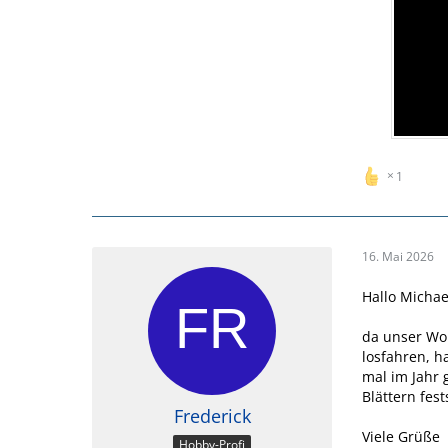
1
16. Mai 2026
Hallo Michae
da unser WoM
losfahren, h
mal im Jahr 
Blättern fest
Frederick
Viele Grüße
Hobby-Profi