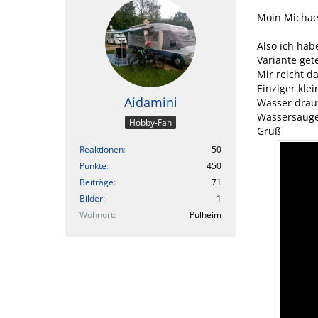
Moin Michae
Also ich hab
Variante gete
Mir reicht d
Einziger kle
Aidamini
Wasser drauf
Wassersauge
Hobby-Fan
Gruß
Reaktionen
50
Punkte
450
Beiträge
71
Bilder
1
Wohnort
Pulheim