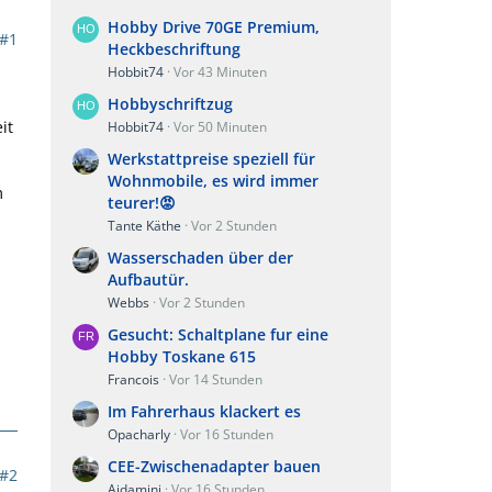
Hobby Drive 70GE Premium,
#1
Heckbeschriftung
Hobbit74
Vor 43 Minuten
Hobbyschriftzug
it
Hobbit74
Vor 50 Minuten
Werkstattpreise speziell für
Wohnmobile, es wird immer
m
teurer!😡
Tante Käthe
Vor 2 Stunden
Wasserschaden über der
Aufbautür.
Webbs
Vor 2 Stunden
Gesucht: Schaltplane fur eine
Hobby Toskane 615
Francois
Vor 14 Stunden
Im Fahrerhaus klackert es
Opacharly
Vor 16 Stunden
CEE-Zwischenadapter bauen
#2
Aidamini
Vor 16 Stunden