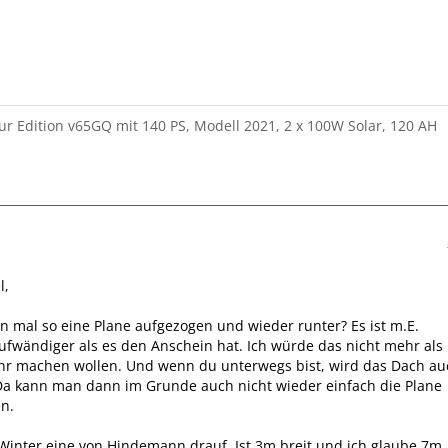
r Edition v65GQ mit 140 PS, Modell 2021, 2 x 100W Solar, 120 AH
l,
n mal so eine Plane aufgezogen und wieder runter? Es ist m.E.
ufwändiger als es den Anschein hat. Ich würde das nicht mehr als
ahr machen wollen. Und wenn du unterwegs bist, wird das Dach au
 Da kann man dann im Grunde auch nicht wieder einfach die Plane
n.
Winter eine von Hindemann drauf. Ist 3m breit und ich glaube 7m