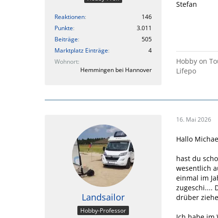
Stefan
Reaktionen
146
Punkte
3.011
Beiträge
505
Marktplatz Einträge
4
Hobby on Tou
Wohnort
Hemmingen bei Hannover
Lifepo
16. Mai 2026
Hallo Michae
hast du scho
wesentlich a
einmal im J
zugeschi....
Landsailor
drüber ziehe
Hobby-Professor
Ich habe im 