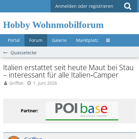
Anmelden oder registrieren
Hobby Wohnmobilforum
Portal
Forum
Galerie
Marktplatz
Untermenü »
Quasselecke
Italien erstattet seit heute Maut bei Stau
– interessant für alle Italien‑Camper
Griffon
1. Juni 2026
Partner: