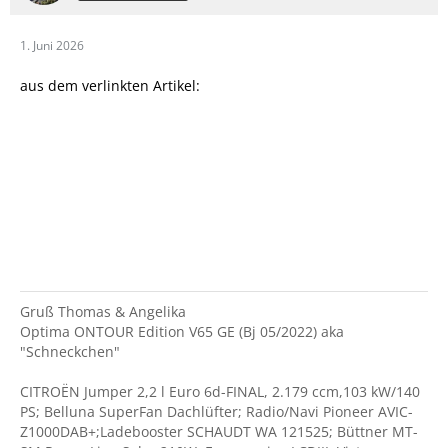
1. Juni 2026
aus dem verlinkten Artikel:
"
Für ausländische Nutzer gibt es allerdings noch
offene Fragen. Nach Angaben des ADAC kann für die
Registrierung eine italienische Steuernummer oder
Umsatzsteuer-Identifikationsnummer erforderlich
sein
"
da dürfte bei den meisten Urlaubern dran scheitern ...
Gruß Thomas & Angelika
Optima ONTOUR Edition V65 GE (Bj 05/2022) aka
"Schneckchen"
CITROËN Jumper 2,2 l Euro 6d-FINAL, 2.179 ccm,103 kW/140
PS; Belluna SuperFan Dachlüfter; Radio/Navi Pioneer AVIC-
Z1000DAB+;Ladebooster SCHAUDT WA 121525; Büttner MT-