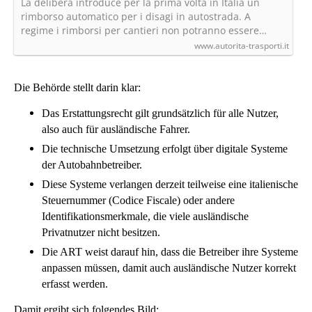
autostradali - Autorità di Regolazione dei
La delibera introduce per la prima volta in Italia un
Trasporti
rimborso automatico per i disagi in autostrada. A
regime i rimborsi per cantieri non potranno essere…
www.autorita-trasporti.it
Die Behörde stellt darin klar:
Das Erstattungsrecht gilt grundsätzlich für alle Nutzer,
also auch für ausländische Fahrer.
Die technische Umsetzung erfolgt über digitale Systeme
der Autobahnbetreiber.
Diese Systeme verlangen derzeit teilweise eine italienische
Steuernummer (Codice Fiscale) oder andere
Identifikationsmerkmale, die viele ausländische
Privatnutzer nicht besitzen.
Die ART weist darauf hin, dass die Betreiber ihre Systeme
anpassen müssen, damit auch ausländische Nutzer korrekt
erfasst werden.
Damit ergibt sich folgendes Bild: