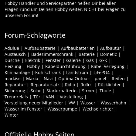
Hobby-Händler und Servicepartner helfen Dir bei allen
Fragen rund um Deinen Hobby weiter. NICHT bei Fragen zu
unserem Forum!
Forum-Schlagworte
AdBlue
Aufbaubatterie
Aufbaubatterien
Aufbautür
Austausch
Badezimmerschrank
Batterie
Dometic
Dusche
Elektrik
Fenster
Galerie
Gas
GFK
Heizung
Hobby
Kabeldurchführung
Kabel Verlegung
Klimaanlage
Kühlschrank
Landstrom
LiFePO4
markise
Maxia
Navi
Optima Ontour
panel
Reifen
Reparatur
Reparatursatz
Rollo
Rollos
Rücklichter
Sicherung
Solar
Starterbatterie
Strom
Thule
Trennrelais
Tür
VAN
Vorstellung
Vorstellung neuer Mitglieder
VW
Wasser
Wasserhahn
Wasser im Fenster
Wasserpumpe
Wechselrichter
Winter
Offizielle Hobby Seiten