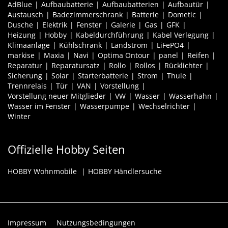
AdBlue
Aufbaubatterie
Aufbaubatterien
Aufbautür
Austausch
Badezimmerschrank
Batterie
Dometic
Dusche
Elektrik
Fenster
Galerie
Gas
GFK
Heizung
Hobby
Kabeldurchführung
Kabel Verlegung
Klimaanlage
Kühlschrank
Landstrom
LiFePO4
markise
Maxia
Navi
Optima Ontour
panel
Reifen
Reparatur
Reparatursatz
Rollo
Rollos
Rücklichter
Sicherung
Solar
Starterbatterie
Strom
Thule
Trennrelais
Tür
VAN
Vorstellung
Vorstellung neuer Mitglieder
VW
Wasser
Wasserhahn
Wasser im Fenster
Wasserpumpe
Wechselrichter
Winter
Offizielle Hobby Seiten
HOBBY Wohnmobile
HOBBY Händlersuche
Impressum
Nutzungsbedingungen