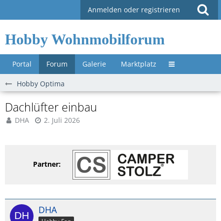
Anmelden oder registrieren
Hobby Wohnmobilforum
Portal
Forum
Galerie
Marktplatz
Untermenü »
Hobby Optima
Dachlüfter einbau
DHA
2. Juli 2026
Partner:
DHA