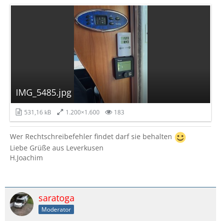
IMG_5485.jpg
531,16 kB
1.200×1.600
183
Wer Rechtschreibefehler findet darf sie behalten
Liebe Grüße aus Leverkusen
H.Joachim
saratoga
Moderator