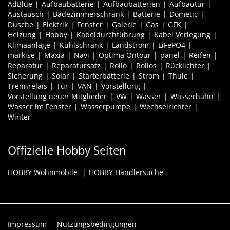
AdBlue
Aufbaubatterie
Aufbaubatterien
Aufbautür
Austausch
Badezimmerschrank
Batterie
Dometic
Dusche
Elektrik
Fenster
Galerie
Gas
GFK
Heizung
Hobby
Kabeldurchführung
Kabel Verlegung
Klimaanlage
Kühlschrank
Landstrom
LiFePO4
markise
Maxia
Navi
Optima Ontour
panel
Reifen
Reparatur
Reparatursatz
Rollo
Rollos
Rücklichter
Sicherung
Solar
Starterbatterie
Strom
Thule
Trennrelais
Tür
VAN
Vorstellung
Vorstellung neuer Mitglieder
VW
Wasser
Wasserhahn
Wasser im Fenster
Wasserpumpe
Wechselrichter
Winter
Offizielle Hobby Seiten
HOBBY Wohnmobile
HOBBY Händlersuche
Impressum
Nutzungsbedingungen