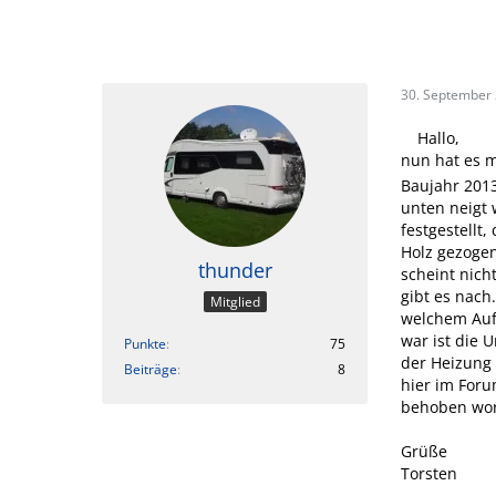
30. September
Hallo,
nun hat es 
Baujahr 2013 
unten neigt 
festgestellt
Holz gezogen
thunder
scheint nich
gibt es nach
Mitglied
welchem Aufw
war ist die 
Punkte
75
der Heizung 
Beiträge
8
hier im Foru
behoben word
Grüße
Torsten