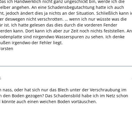
as ich Handwerklich nicht ganz ungeschickt bin, werde ich die
selber angehen. An eine Schadensbegutachtung hatte ich auch
t, jedoch ändert dies ja nichts an der Situation. Schließlich kann i
r deswegen nicht verschrotten. … wenn ich nur wüsste was die
r ist. Ich hatte gelesen das dies durch die vorderen Fender
erden kann. Dort kann ich aber zur Zeit noch nichts feststellen. An
Bodenplatte sind nirgendwo Wasserspuren zu sehen. Ich denke
ußen irgendwo der Fehler liegt.
Torsten
5
ich nass, oder hat sich nur das Blech unter der Verschraubung im
n den Boden gezogen? Das Schadensbild habe ich im Netz schon
 könnte auch einen weichen Boden vortäuschen.