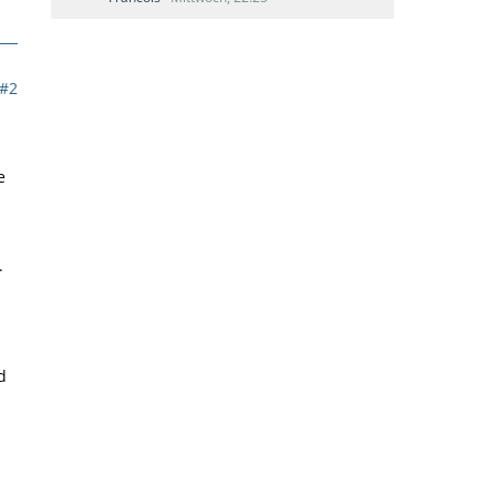
#2
e
.
d