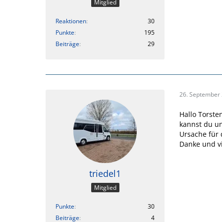
Mitglied
Reaktionen
30
Punkte
195
Beiträge
29
26. September
Hallo Torste
kannst du u
Ursache für
Danke und v
triedel1
Mitglied
Punkte
30
Beiträge
4