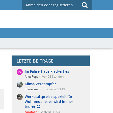
Anmelden oder registrieren
LETZTE BEITRÄGE
Im Fahrerhaus klackert es
AllesRoger
Vor 23 Stunden
Klima-Verdampfer
Steuermann
Gestern, 13:19
Werkstattpreise speziell für
Wohnmobile, es wird immer
teurer!😡
saratoga
Gestern, 11:24