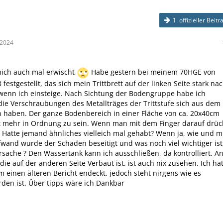
1. offizieller Beitr
 2024
mich auch mal erwischt
Habe gestern bei meinem 70HGE von
festgestellt, das sich mein Trittbrett auf der linken Seite stark na
wenn ich einsteige. Nach Sichtung der Bodengruppe habe ich
, die Verschraubungen des Metallträges der Trittstufe sich aus dem
 haben. Der ganze Bodenbereich in einer Fläche von ca. 20x40cm
t mehr in Ordnung zu sein. Wenn man mit dem Finger darauf drüc
. Hatte jemand ähnliches vielleich mal gehabt? Wenn ja, wie und m
and wurde der Schaden beseitigt und was noch viel wichtiger ist
Ursache ? Den Wassertank kann ich ausschließen, da kontrolliert. A
die auf der anderen Seite Verbaut ist, ist auch nix zusehen. Ich ha
m einen älteren Bericht endeckt, jedoch steht nirgens wie es
en ist. Über tipps wäre ich Dankbar