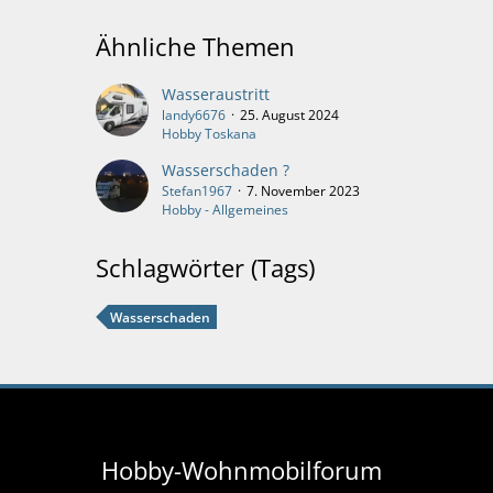
Ähnliche Themen
Wasseraustritt
landy6676
25. August 2024
Hobby Toskana
Wasserschaden ?
Stefan1967
7. November 2023
Hobby - Allgemeines
Schlagwörter (Tags)
Wasserschaden
Hobby-Wohnmobilforum