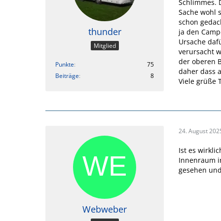
Schlimmes. D
Sache wohl 
schon gedach
thunder
ja den Campe
Ursache dafü
Mitglied
verursacht w
der oberen 
Punkte
75
daher dass a
Beiträge
8
Viele grüße 
24. August 202
Ist es wirkl
Innenraum i
gesehen und
Webweber