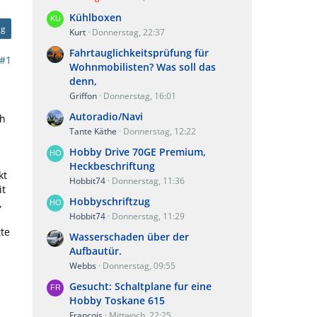
Kühlboxen
ag
Kurt
Donnerstag, 22:37
Fahrtauglichkeitsprüfung für
#1
Wohnmobilisten? Was soll das
denn,
Griffon
Donnerstag, 16:01
Autoradio/Navi
ch
Tante Käthe
Donnerstag, 12:22
Hobby Drive 70GE Premium,
Heckbeschriftung
kt
Hobbit74
Donnerstag, 11:36
it
Hobbyschriftzug
,
Hobbit74
Donnerstag, 11:29
n
tte
Wasserschaden über der
Aufbautür.
Webbs
Donnerstag, 09:55
Gesucht: Schaltplane fur eine
Hobby Toskane 615
Francois
Mittwoch, 22:25