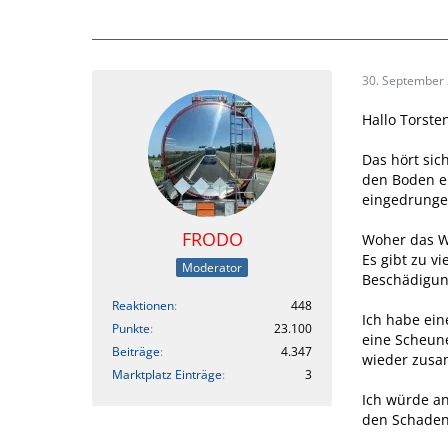
30. September
Hallo Torste
Das hört sic
den Boden ei
eingedrunge
FRODO
Woher das Wa
Es gibt zu v
Moderator
Beschädigun
Reaktionen
448
Ich habe ein
Punkte
23.100
eine Scheun
Beiträge
4.347
wieder zus
Marktplatz Einträge
3
Ich würde an
den Schaden