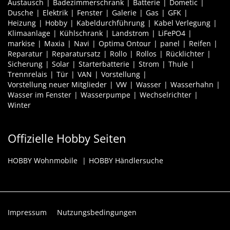
Austausch
Badezimmerschrank
Batterie
Dometic
Dusche
Elektrik
Fenster
Galerie
Gas
GFK
Heizung
Hobby
Kabeldurchführung
Kabel Verlegung
Klimaanlage
Kühlschrank
Landstrom
LiFePO4
markise
Maxia
Navi
Optima Ontour
panel
Reifen
Reparatur
Reparatursatz
Rollo
Rollos
Rücklichter
Sicherung
Solar
Starterbatterie
Strom
Thule
Trennrelais
Tür
VAN
Vorstellung
Vorstellung neuer Mitglieder
VW
Wasser
Wasserhahn
Wasser im Fenster
Wasserpumpe
Wechselrichter
Winter
Offizielle Hobby Seiten
HOBBY Wohnmobile
HOBBY Händlersuche
Impressum
Nutzungsbedingungen