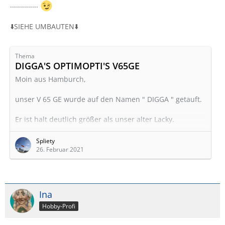
In der Mitte sind die Lamellen auseinander gegangen.
..............
Nichts gebrochen oder ähnlich.
Wie bekommt man diese wieder zusammen,
⬇️SIEHE UMBAUTEN⬇️
ausbauen??
Gruß Roland
Thema
DIGGA'S OPTIMOPTI'S V65GE
Moin aus Hamburch,
unser V 65 GE wurde auf den Namen " DIGGA " getauft.
Er ist halt deutlich größer als unser alter Lacky.
Der Ursprung des Wortes stammt aus der in Hamburch
Spliety
(Hamburg) üblichen Art ein "ck" wie ein "gg"
26. Februar 2021
auszusprechen. Dadurch ist der Begriff
Digga
von
"Dicker" abgeleitet. Dabei handelt es sich um eine
normale Ansprache von Kumpels oder Freunden. Es ist
eine sehr freundliche und allgemeine Anrede des
Ina
Gegenübers.
Hobby-Profi
Soviel zur Erklärung des Names.