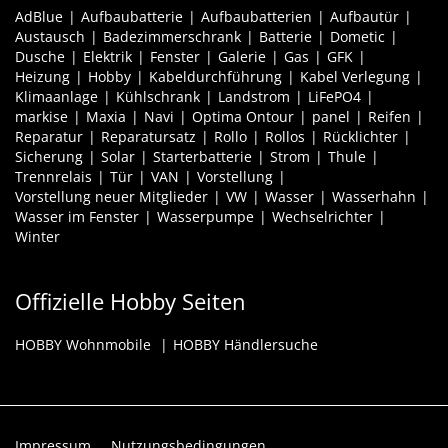
AdBlue
Aufbaubatterie
Aufbaubatterien
Aufbautür
Austausch
Badezimmerschrank
Batterie
Dometic
Dusche
Elektrik
Fenster
Galerie
Gas
GFK
Heizung
Hobby
Kabeldurchführung
Kabel Verlegung
Klimaanlage
Kühlschrank
Landstrom
LiFePO4
markise
Maxia
Navi
Optima Ontour
panel
Reifen
Reparatur
Reparatursatz
Rollo
Rollos
Rücklichter
Sicherung
Solar
Starterbatterie
Strom
Thule
Trennrelais
Tür
VAN
Vorstellung
Vorstellung neuer Mitglieder
VW
Wasser
Wasserhahn
Wasser im Fenster
Wasserpumpe
Wechselrichter
Winter
Offizielle Hobby Seiten
HOBBY Wohnmobile
HOBBY Händlersuche
Impressum
Nutzungsbedingungen