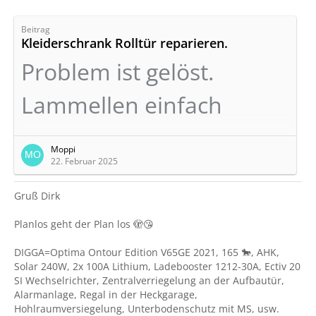
Beitrag
Kleiderschrank Rolltür reparieren.
Problem ist gelöst.
Lammellen einfach
wieder
Moppi
22. Februar 2025
zusammengeklippst!!
Gruß Dirk
Planlos geht der Plan los 🫣😘
Danke für Eure Tipps.
DIGGA=Optima Ontour Edition V65GE 2021, 165 🐎, AHK,
Solar 240W, 2x 100A Lithium, Ladebooster 1212-30A, Ectiv 20
SI Wechselrichter, Zentralverriegelung an der Aufbautür,
An meinem Optima OnTour GE Edition ist vom
Alarmanlage, Regal in der Heckgarage,
Kleiderschrank die Rolladentür defekt.
Hohlraumversiegelung, Unterbodenschutz mit MS, usw.