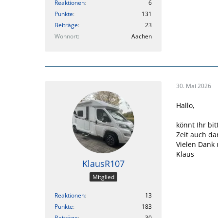
Reaktionen
6
Punkte
131
Beiträge
23
Wohnort
Aachen
30. Mai 2026
Hallo,
könnt Ihr bi
Zeit auch da
Vielen Dank
Klaus
KlausR107
Mitglied
Reaktionen
13
Punkte
183
Beiträge
30