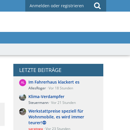
Anmelden oder registrieren
LETZTE BEITRÄGE
Im Fahrerhaus klackert es
AllesRoger
Vor 18 Stunden
Klima-Verdampfer
Steuermann
Vor 21 Stunden
Werkstattpreise speziell für
Wohnmobile, es wird immer
teurer!😡
saratoga
Vor 23 Stunden