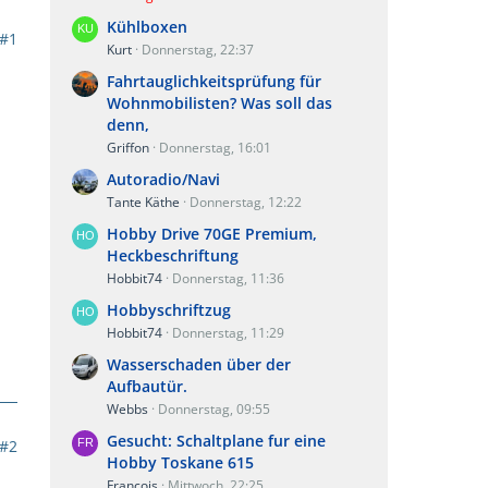
Kühlboxen
#1
Kurt
Donnerstag, 22:37
Fahrtauglichkeitsprüfung für
Wohnmobilisten? Was soll das
denn,
Griffon
Donnerstag, 16:01
Autoradio/Navi
Tante Käthe
Donnerstag, 12:22
Hobby Drive 70GE Premium,
Heckbeschriftung
Hobbit74
Donnerstag, 11:36
Hobbyschriftzug
Hobbit74
Donnerstag, 11:29
Wasserschaden über der
Aufbautür.
Webbs
Donnerstag, 09:55
Gesucht: Schaltplane fur eine
#2
Hobby Toskane 615
Francois
Mittwoch, 22:25