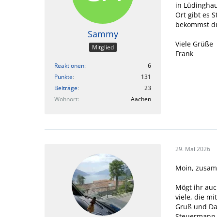
in Lüdinghau
Ort gibt es 
bekommst du
Sammy
Viele Grüße
Mitglied
Frank
Reaktionen
6
Punkte
131
Beiträge
23
Wohnort
Aachen
29. Mai 2026
Moin, zusa
Mögt ihr auc
viele, die m
Gruß und D
Steuermann