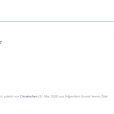
g!
rt, zuletzt von
Citroënchen
(
31. Mai 2026
) aus folgendem Grund: leeres Zitat