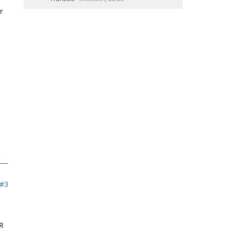
r
#3
HR