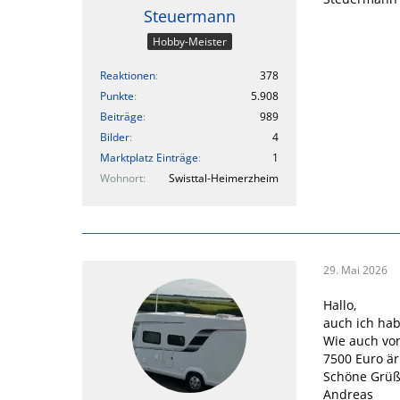
Steuermann
Hobby-Meister
Reaktionen
378
Punkte
5.908
Beiträge
989
Bilder
4
Marktplatz Einträge
1
Wohnort
Swisttal-Heimerzheim
29. Mai 2026
Hallo,
auch ich ha
Wie auch vo
7500 Euro ä
Schöne Grü
Andreas