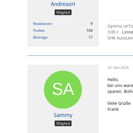
AndreasH
Mitglied
Reaktionen
9
Optima onTo
Punkte
104
3,85 t ,
Linne
Beiträge
17
SHR AutoLev
30. Mai 2026
Hallo,
bei uns ware
sparen. Bish
Viele Grüße
Frank
Sammy
Mitglied