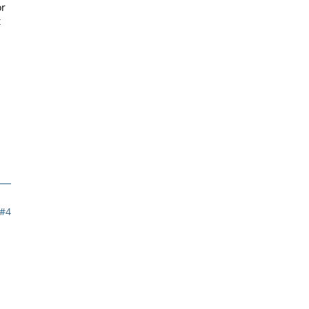
or
t
#4