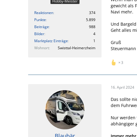
Hobby-Meister
gewicht als 
Navi mehr.
Reaktionen
374
Punkte
5.899
Und Bargeld
Beiträge
988
Geht alles m
Bilder
4
Marktplatz Einträge
1
Gruß
Wohnort
Swisttal-Heimerzheim
Steuermann
3
16. April 2024
Das sollte n
dem Fuhrwe
Nur werden 
abhängiger 
Blaubär
Immer mehr F