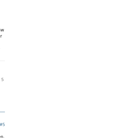
sw
er
e
 5
#5
en.