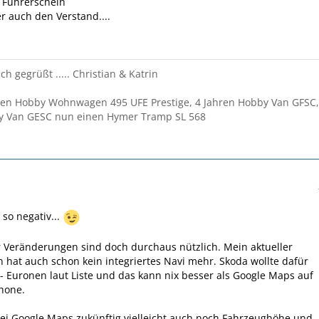
, Führerschein
der auch den Verstand....
ch gegrüßt ..... Christian & Katrin
ren Hobby Wohnwagen 495 UFE Prestige, 4 Jahren Hobby Van GFSC,
y Van GESC nun einen Hymer Tramp SL 568
 so negativ...
r Veränderungen sind doch durchaus nützlich. Mein aktueller
hat auch schon kein integriertes Navi mehr. Skoda wollte dafür
- Euronen laut Liste und das kann nix besser als Google Maps auf
hone.
i Google Maps zukünftig vielleicht auch noch Fahrzeughöhe und -