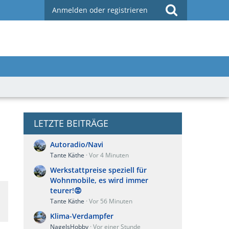
Anmelden oder registrieren
LETZTE BEITRÄGE
Autoradio/Navi
Tante Käthe
Vor 4 Minuten
Werkstattpreise speziell für
Wohnmobile, es wird immer
teurer!😡
Tante Käthe
Vor 56 Minuten
Klima-Verdampfer
NagelsHobby
Vor einer Stunde