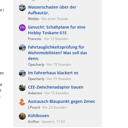
Wasserschaden über der
#1
Aufbautür.
Webbs
Vor einer Stunde
Gesucht: Schaltplane fur eine
Hobby Toskane 615
Francois
Vor 13 Stunden
Fahrtauglichkeitsprüfung für
Wohnmobilisten? Was soll das
denn,
Opacharly
Vor 15 Stunden
Im Fahrerhaus klackert es
em
Opacharly
Vor 15 Stunden
ar
CEE-Zwischenadapter bauen
e
Aidamini
Vor 15 Stunden
.
Austausch Blaupunkt gegen Zenec
J.Picard
Vor 23 Stunden
Kühlboxen
Griffon
Gestern, 11:01