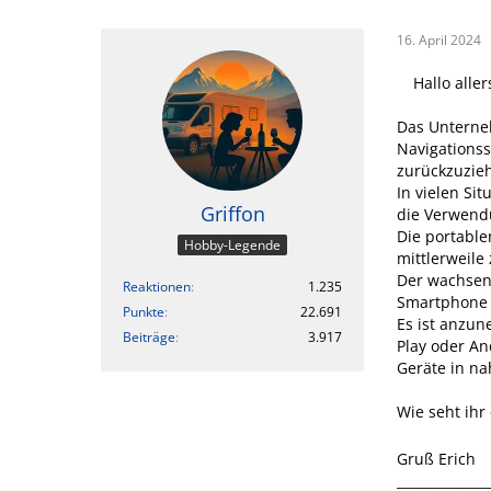
16. April 2024
Hallo aller
Das Unterne
Navigationss
zurückzuzie
In vielen Si
Griffon
die Verwendu
Die portable
Hobby-Legende
mittlerweile
Der wachsen
Reaktionen
1.235
Smartphone w
Punkte
22.691
Es ist anzu
Beiträge
3.917
Play oder A
Geräte in n
Wie seht ihr
Gruß Erich
______________