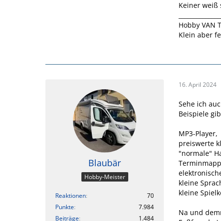
Keiner weiß 
______________
Hobby VAN T
Klein aber fe
16. April 2024
Sehe ich auc
Beispiele gib
MP3-Player,
preiswerte k
"normale" Ha
Blaubär
Terminmapp
elektronisch
Hobby-Meister
kleine Sprac
kleine Spiel
Reaktionen
70
Punkte
7.984
Na und demnä
Beiträge
1.484