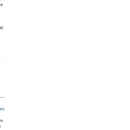
te
ll.
#6
im
t