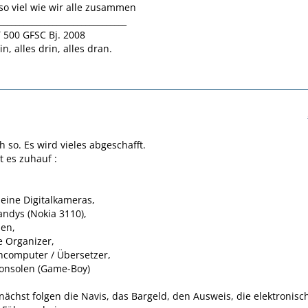
so viel wie wir alle zusammen
_______________________________
 500 GFSC Bj. 2008
in, alles drin, alles dran.
h so. Es wird vieles abgeschafft.
t es zuhauf :
leine Digitalkameras,
ndys (Nokia 3110),
en,
e Organizer,
hcomputer / Übersetzer,
konsolen (Game-Boy)
chst folgen die Navis, das Bargeld, den Ausweis, die elektronisc