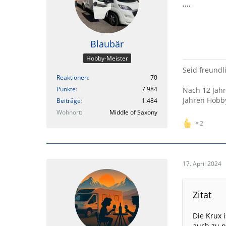
....
Blaubär
Hobby-Meister
Seid freundli
Reaktionen
70
Punkte
7.984
Nach 12 Jah
Jahren Hobb
Beiträge
1.484
Wohnort
Middle of Saxony
2
17. April 2024
Zitat
Die Krux 
auch zu p