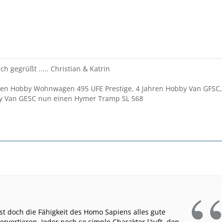
ch gegrüßt ..... Christian & Katrin
ren Hobby Wohnwagen 495 UFE Prestige, 4 Jahren Hobby Van GFSC,
y Van GESC nun einen Hymer Tramp SL 568
ist doch die Fähigkeit des Homo Sapiens alles gute
ervertieren. Jeder noch so simple Charakter läuft, den