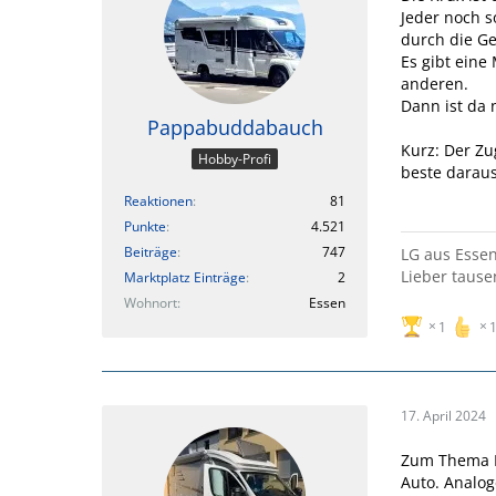
Jeder noch s
durch die G
Es gibt eine
anderen.
Dann ist da 
Pappabuddabauch
Kurz: Der Zug
Hobby-Profi
beste darau
Reaktionen
81
Punkte
4.521
Beiträge
747
LG aus Essen
Lieber tause
Marktplatz Einträge
2
Wohnort
Essen
1
17. April 2024
Zum Thema Na
Auto. Analog