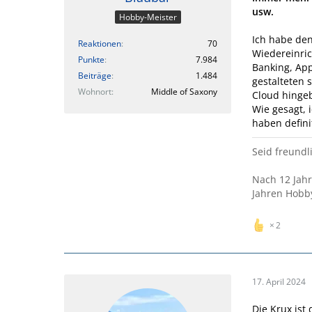
usw.
Hobby-Meister
Ich habe den
Reaktionen
70
Wiedereinric
Punkte
7.984
Banking, Ap
Beiträge
1.484
gestalteten 
Wohnort
Middle of Saxony
Cloud hingeb
Wie gesagt, 
haben defini
Seid freundli
Nach 12 Jah
Jahren Hobb
2
17. April 2024
Die Krux ist