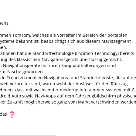
seits.
hmen TomTom, welches als Vorreiter im Bereich der portablen
ysteme bekannt ist, beabsichtigt sich aus diesem Marktsegment
hen.
tuationen hat die Standorttechnologie (Location Technology) bereits
ng des klassischen Navigationsgeräts überflüssig gemacht.
n Navigationsgeräte mit ihren Saugnapfhalterungen sind
 zur Nische geworden.
de Trend zu mobilen Navigations- und Standortdienste, die auf d
eit verbreitet sind, waren wohl der Auslöser für den Rückzug.
nehmen, dass mit wachsender moderne Infotainmentsysteme mit C
ndroid Auto sowie Navi-Apps auf dem Fahrzeugbildschirm physisch
aher Zukunft möglicherweise ganz vom Markt verschwinden werden
 das
_______________________________