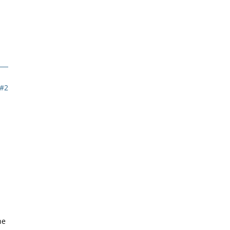
#2
he