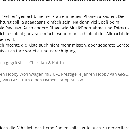
 "Fehler" gemacht, meiner Frau ein neues iPhone zu kaufen. Die
htung soll ja gaaaaaanz einfach sein. Na dann viel Spaß beim
ple Pay usw. Auch andere Dinge wie Musikübernahme und Fotos u
sich als nicht ganz so einfach, wenn man sich nicht der Allmacht d
en will.
ich möchte die Kiste auch nicht mehr missen, aber separate Gerät
tiv auch ihre Vorteile und Berechtigung.
ch gegrüßt ..... Christian & Katrin
ren Hobby Wohnwagen 495 UFE Prestige, 4 Jahren Hobby Van GFSC,
y Van GESC nun einen Hymer Tramp SL 568
 doch die Fähigkeit des Homo Sapiens alles gute auch zu pervertier