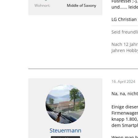
Fußfessel ;-)
Wohnort
Middle of Saxony
und...... lei
LG Christian
Seid freundli
Nach 12 Jah
Jahren Hobb
16. April 2024
Na, na, nicht
Einige diese
Firmenwagen 
knapp 1.800,
dem Smartp
Steuermann
Wenn man be