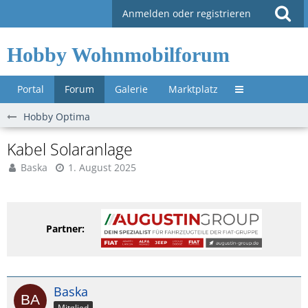
Anmelden oder registrieren
Hobby Wohnmobilforum
Portal
Forum
Galerie
Marktplatz
Untermenü »
Hobby Optima
Kabel Solaranlage
Baska
1. August 2025
Partner:
Baska
Mitglied