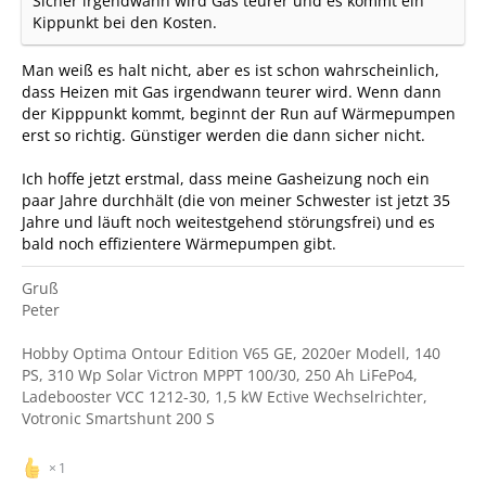
Sicher irgendwann wird Gas teurer und es kommt ein
Kippunkt bei den Kosten.
Man weiß es halt nicht, aber es ist schon wahrscheinlich,
dass Heizen mit Gas irgendwann teurer wird. Wenn dann
der Kipppunkt kommt, beginnt der Run auf Wärmepumpen
erst so richtig. Günstiger werden die dann sicher nicht.
Ich hoffe jetzt erstmal, dass meine Gasheizung noch ein
paar Jahre durchhält (die von meiner Schwester ist jetzt 35
Jahre und läuft noch weitestgehend störungsfrei) und es
bald noch effizientere Wärmepumpen gibt.
Gruß
Peter
Hobby Optima Ontour Edition V65 GE, 2020er Modell, 140
PS, 310 Wp Solar Victron MPPT 100/30, 250 Ah LiFePo4,
Ladebooster VCC 1212-30, 1,5 kW Ective Wechselrichter,
Votronic Smartshunt 200 S
1