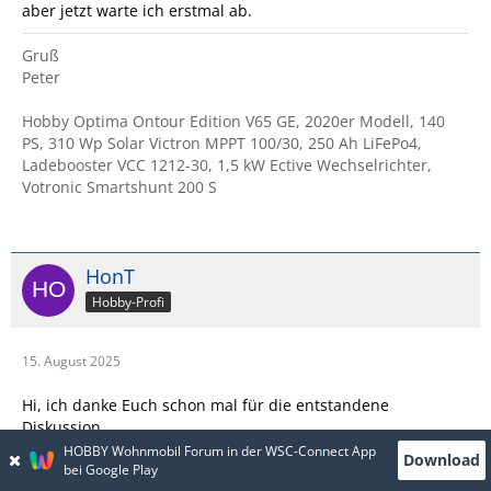
aber jetzt warte ich erstmal ab.
Gruß
Peter
Hobby Optima Ontour Edition V65 GE, 2020er Modell, 140
PS, 310 Wp Solar Victron MPPT 100/30, 250 Ah LiFePo4,
Ladebooster VCC 1212-30, 1,5 kW Ective Wechselrichter,
Votronic Smartshunt 200 S
HonT
Hobby-Profi
15. August 2025
Hi, ich danke Euch schon mal für die entstandene
Diskussion.
HOBBY Wohnmobil Forum in der WSC-Connect App
Download
Das Pendel für oder gegen ist für uns noch nicht endgültig
bei Google Play