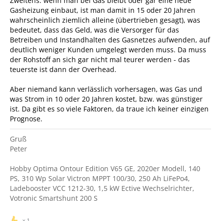
Zweitens: wenn man bei Gas bleibt oder gar eine neue
Gasheizung einbaut, ist man damit in 15 oder 20 Jahren
wahrscheinlich ziemlich alleine (übertrieben gesagt), was
bedeutet, dass das Geld, was die Versorger für das
Betreiben und Instandhalten des Gasnetzes aufwenden, auf
deutlich weniger Kunden umgelegt werden muss. Da muss
der Rohstoff an sich gar nicht mal teurer werden - das
teuerste ist dann der Overhead.
Aber niemand kann verlässlich vorhersagen, was Gas und
was Strom in 10 oder 20 Jahren kostet, bzw. was günstiger
ist. Da gibt es so viele Faktoren, da traue ich keiner einzigen
Prognose.
Gruß
Peter
Hobby Optima Ontour Edition V65 GE, 2020er Modell, 140
PS, 310 Wp Solar Victron MPPT 100/30, 250 Ah LiFePo4,
Ladebooster VCC 1212-30, 1,5 kW Ective Wechselrichter,
Votronic Smartshunt 200 S
1