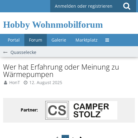
Anmelden oder registrieren
Hobby Wohnmobilforum
Portal
Forum
Galerie
Marktplatz
Untermenü »
Quasselecke
Wer hat Erfahrung oder Meinung zu
Wärmepumpen
HonT
12. August 2025
Partner: