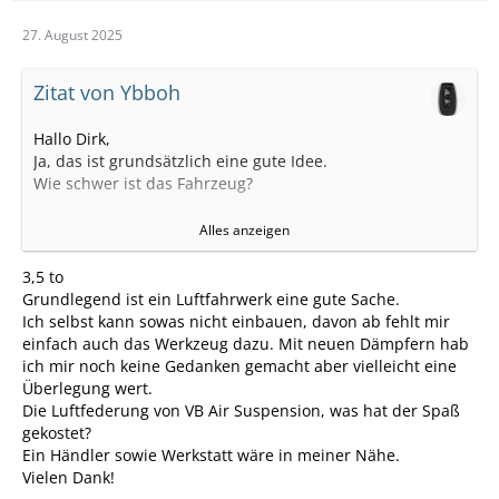
27. August 2025
Zitat von Ybboh
Hallo Dirk,
Ja, das ist grundsätzlich eine gute Idee.
Wie schwer ist das Fahrzeug?
Also wenn du vorne und hinten, das würde ich
Alles anzeigen
persönlich so kombinieren, andere Federn einbaust,
dann erreichst du genau diese Ziel. Es wird straffer, je
3,5 to
nachdem welches Fahrwerk man auswählt (Hersteller).
Grundlegend ist ein Luftfahrwerk eine gute Sache.
Der Montageaufwand ist recht hoch, inkl. der
Ich selbst kann sowas nicht einbauen, davon ab fehlt mir
Spurvermessung in der Werksatt. Je nachdem wie hoch
einfach auch das Werkzeug dazu. Mit neuen Dämpfern hab
die KM-Laufleistung ist, dann könnte man auch die
ich mir noch keine Gedanken gemacht aber vielleicht eine
Dämpfer austauschen, wenn sowieso alles ausgebaut
Überlegung wert.
wird. Theoretisch kann man das auch zu Hause machen.
Die Luftfederung von VB Air Suspension, was hat der Spaß
gekostet?
Wenn man ein Luftfederung auf der Hinterachse einbaut,
Ein Händler sowie Werkstatt wäre in meiner Nähe.
dann ist das Ergebnis ganz ähnlich wie bei einem
Vielen Dank!
kompletten Austausch der Federn. Der Arbeitsaufwand