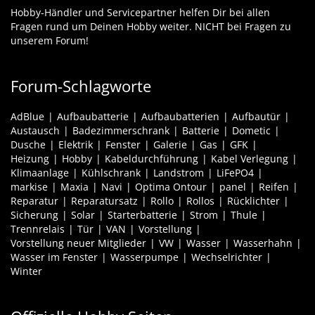
Hobby-Händler und Servicepartner helfen Dir bei allen
Fragen rund um Deinen Hobby weiter. NICHT bei Fragen zu
unserem Forum!
Forum-Schlagworte
AdBlue
Aufbaubatterie
Aufbaubatterien
Aufbautür
Austausch
Badezimmerschrank
Batterie
Dometic
Dusche
Elektrik
Fenster
Galerie
Gas
GFK
Heizung
Hobby
Kabeldurchführung
Kabel Verlegung
Klimaanlage
Kühlschrank
Landstrom
LiFePO4
markise
Maxia
Navi
Optima Ontour
panel
Reifen
Reparatur
Reparatursatz
Rollo
Rollos
Rücklichter
Sicherung
Solar
Starterbatterie
Strom
Thule
Trennrelais
Tür
VAN
Vorstellung
Vorstellung neuer Mitglieder
VW
Wasser
Wasserhahn
Wasser im Fenster
Wasserpumpe
Wechselrichter
Winter