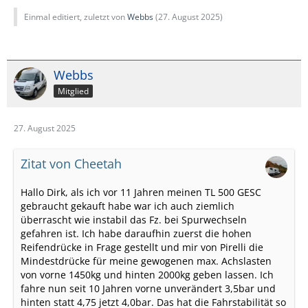
ist aber aus meiner Sicht geringer und es gibt noch einen
Einmal editiert, zuletzt von
Webbs
(
27. August 2025
)
entscheidenden Vorteil. Die Luftfederung kann man den
tatsächlichen Gewichtsverhältnissen anpassen.
Außerdem kann man auch nivellieren und das Fahrzeug
bis zu 8 Zentimeter anheben. Wenn man sich für das
Webbs
zusätzliche Manometer entscheidet, dann kann man
Mitglied
auch während der Fahrt eine Anpassung vornehmen.
(Das wäre meine Empfehlung)
Der Einbau ist zu Hause möglich. Ich habe gute
27. August 2025
Erfahrungen mit der VB Air Suspension gemacht.
Zitat von Cheetah
Viele Grüße! Thomas
Hallo Dirk, als ich vor 11 Jahren meinen TL 500 GESC
gebraucht gekauft habe war ich auch ziemlich
überrascht wie instabil das Fz. bei Spurwechseln
gefahren ist. Ich habe daraufhin zuerst die hohen
Reifendrücke in Frage gestellt und mir von Pirelli die
Mindestdrücke für meine gewogenen max. Achslasten
von vorne 1450kg und hinten 2000kg geben lassen. Ich
fahre nun seit 10 Jahren vorne unverändert 3,5bar und
hinten statt 4,75 jetzt 4,0bar. Das hat die Fahrstabilität so