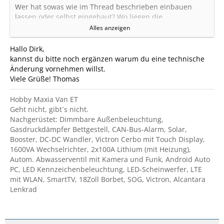
Wer hat sowas wie im Thread beschrieben einbauen
lassen oder selbst eingebaut? Wo liegen die
Unterschiede, wie verändert sich das Fahrverhalten? Wen
Alles anzeigen
möglich bitte alle drei Möglichkeiten beschreiben.
Ich fahre einen Hobby Van Exclusive TL 500 gesc auf Ford
Hallo Dirk,
Transit MK6 Basis mit 2,2ltr 140 PS Baujahr 2008.
kannst du bitte noch ergänzen warum du eine technische
Preislich gibt es da ja schon große Unterschiede daher
Änderung vornehmen willst.
brauch ich Erfahrungsberichte.
Viele Grüße! Thomas
Schon mal vielen Dank für eure Hilfe.
Hobby Maxia Van ET
Grüße
Geht nicht, gibt´s nicht.
Dirk Weber
Nachgerüstet: Dimmbare Außenbeleuchtung,
Gasdruckdämpfer Bettgestell, CAN-Bus-Alarm, Solar,
Booster, DC-DC Wandler, Victron Cerbo mit Touch Display,
1600VA Wechselrichter, 2x100A Lithium (mit Heizung),
Autom. Abwasserventil mit Kamera und Funk, Android Auto
PC, LED Kennzeichenbeleuchtung, LED-Scheinwerfer, LTE
mit WLAN, SmartTV, 18Zoll Borbet, SOG, Victron, Alcantara
Lenkrad