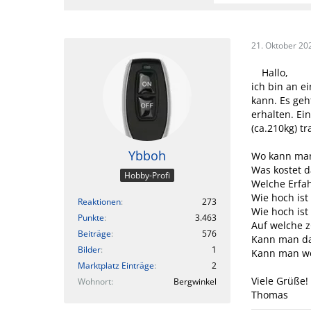
21. Oktober 20
Hallo,
ich bin an e
kann. Es geh
erhalten. Ei
(ca.210kg) tr
Ybboh
Wo kann man
Was kostet d
Hobby-Profi
Welche Erfa
Wie hoch ist 
Reaktionen
273
Wie hoch ist
Punkte
3.463
Auf welche z
Beiträge
576
Kann man da
Bilder
1
Kann man we
Marktplatz Einträge
2
Viele Grüße!
Wohnort
Bergwinkel
Thomas