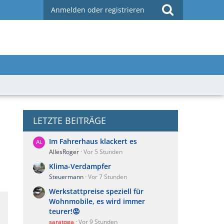
Anmelden oder registrieren
LETZTE BEITRÄGE
Im Fahrerhaus klackert es
AllesRoger
Vor 5 Stunden
Klima-Verdampfer
Steuermann
Vor 7 Stunden
Werkstattpreise speziell für
Wohnmobile, es wird immer
teurer!😡
saratoga
Vor 9 Stunden