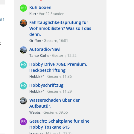
Kühlboxen
Kurt
Vor 22 Stunden
#1
Fahrtauglichkeitsprüfung für
Wohnmobilisten? Was soll das
denn,
Griffon
Gestern, 16:01
s
Autoradio/Navi
Tante Käthe
Gestern, 12:22
Hobby Drive 70GE Premium,
Heckbeschriftung
Hobbit74
Gestern, 11:36
Hobbyschriftzug
Hobbit74
Gestern, 11:29
Wasserschaden über der
Aufbautür.
Webbs
Gestern, 09:55
Gesucht: Schaltplane fur eine
Hobby Toskane 615
Francois
Mittwoch, 22:25