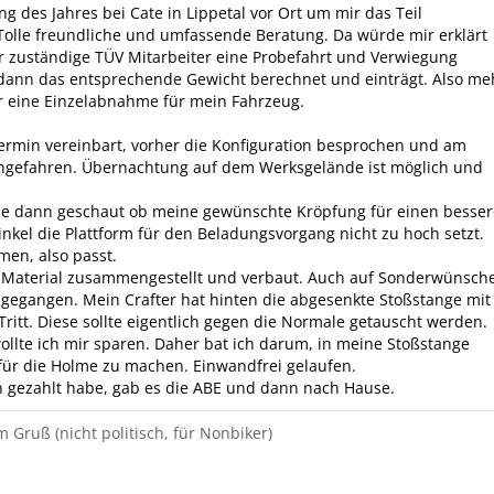
ng des Jahres bei Cate in Lippetal vor Ort um mir das Teil
olle freundliche und umfassende Beratung. Da würde mir erklärt
r zuständige TÜV Mitarbeiter eine Probefahrt und Verwiegung
 dann das entsprechende Gewicht berechnet und einträgt. Also me
r eine Einzelabnahme für mein Fahrzeug.
Termin vereinbart, vorher die Konfiguration besprochen und am
ngefahren. Übernachtung auf dem Werksgelände ist möglich und
de dann geschaut ob meine gewünschte Kröpfung für einen besse
kel die Plattform für den Beladungsvorgang nicht zu hoch setzt.
men, also passt.
Material zusammengestellt und verbaut. Auch auf Sonderwünsch
ngegangen. Mein Crafter hat hinten die abgesenkte Stoßstange mit
 Tritt. Diese sollte eigentlich gegen die Normale getauscht werden.
ollte ich mir sparen. Daher bat ich darum, in meine Stoßstange
für die Holme zu machen. Einwandfrei gelaufen.
 gezahlt habe, gab es die ABE und dann nach Hause.
m Gruß (nicht politisch, für Nonbiker)