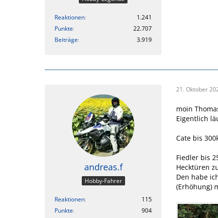
Reaktionen
1.241
Punkte
22.707
Beiträge
3.919
21. Oktober 20
moin Thoma
Eigentlich lä
Cate bis 300
Fiedler bis 
andreas.f
Hecktüren z
Den habe ich
Hobby-Fahrer
(Erhöhung) m
Reaktionen
115
Punkte
904