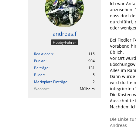
Ich war Anfa
anzusehen. T
dass dort de
durchführt,
oder wenige
andreas.f
Bei Fiedler 
Hobby-Fahrer
Vorabend hi
üblich.
Reaktionen
115
Vor Ort wur
Punkte
904
Böschungswin
Beiträge
131
Alles im Rah
Bilder
5
Dann wurde 
Marktplatz Einträge
2
wird dort ei
integrierten
Wohnort
Mülheim
Die Kosten w
Ausschnitte 
Nachdem ich
Die Linke zu
Andreas