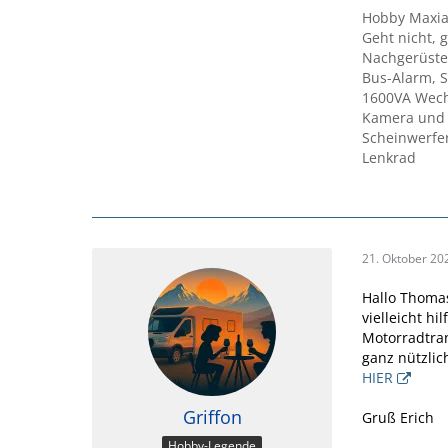
Hobby Maxia
Geht nicht, g
Nachgerüste
Bus-Alarm, S
1600VA Wechs
Kamera und 
Scheinwerfer
Lenkrad
21. Oktober 20
Hallo Thoma
vielleicht hi
Motorradtran
ganz nützlic
HIER
Griffon
Gruß Erich
Hobby-Legende