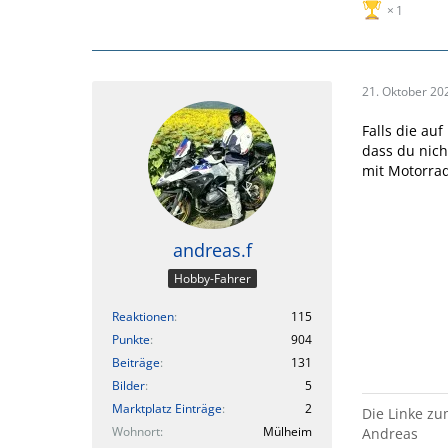
1
21. Oktober 20
Falls die au
dass du nicht
mit Motorra
andreas.f
Hobby-Fahrer
Reaktionen
115
Punkte
904
Beiträge
131
Bilder
5
Marktplatz Einträge
2
Die Linke zu
Wohnort
Mülheim
Andreas