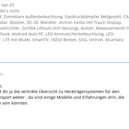
 Van ET
ibt´s nicht.
t: Dimmbare Außenbeleuchtung, Gasdruckdämpfer Bettgestell, C
olar, Booster, DC-DC Wandler, Victron Cerbo mit Touch Display,
elrichter, 2x100A Lithium (mit Heizung), Autom. Abwasserventil m
Funk, Android Auto PC, LED Kennzeichenbeleuchtung, LED-
, LTE mit WLAN, SmartTV, 18Zoll Borbet, SOG, Victron, Alcantara
25
s,
lft dir ja die verlinkte Übersicht zu Heckträgersystemen für den
sport weiter , da sind einige Modelle und Erfahrungen drin, die
h sein könnten.