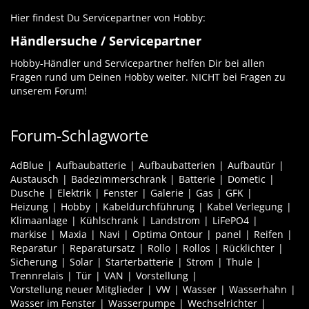
Hier findest Du Servicepartner von Hobby:
Händlersuche / Servicepartner
Hobby-Händler und Servicepartner helfen Dir bei allen
Fragen rund um Deinen Hobby weiter. NICHT bei Fragen zu
unserem Forum!
Forum-Schlagworte
AdBlue
Aufbaubatterie
Aufbaubatterien
Aufbautür
Austausch
Badezimmerschrank
Batterie
Dometic
Dusche
Elektrik
Fenster
Galerie
Gas
GFK
Heizung
Hobby
Kabeldurchführung
Kabel Verlegung
Klimaanlage
Kühlschrank
Landstrom
LiFePO4
markise
Maxia
Navi
Optima Ontour
panel
Reifen
Reparatur
Reparatursatz
Rollo
Rollos
Rücklichter
Sicherung
Solar
Starterbatterie
Strom
Thule
Trennrelais
Tür
VAN
Vorstellung
Vorstellung neuer Mitglieder
VW
Wasser
Wasserhahn
Wasser im Fenster
Wasserpumpe
Wechselrichter