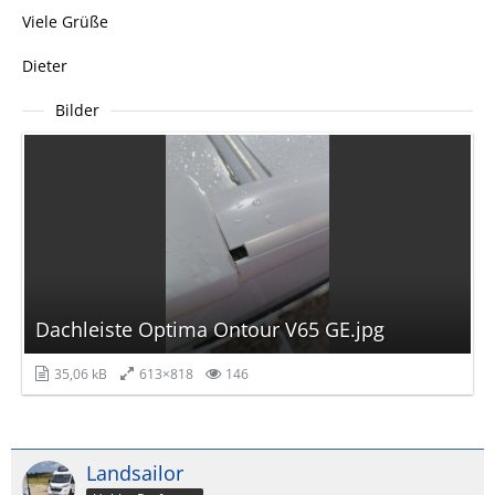
Viele Grüße
Dieter
Bilder
Dachleiste Optima Ontour V65 GE.jpg
35,06 kB
613×818
146
Landsailor