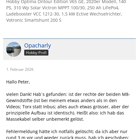
Hobby Optima Ontour Edition V65 GE, 2020er Modell, 140
PS, 310 Wp Solar Victron MPPT 100/30, 250 Ah LiFePo4,
Ladebooster VCC 1212-30, 1,5 kW Ective Wechselrichter,
Votronic Smartshunt 200 S
Opacharly
Hobby-Profi
1. Februar 2026
Hallo Peter,
vielen Dank! Hab´s gefunden: ist der rechte der beiden M8-
Gewindstifte (ist bei meinem etwas anders als in den
Videos; Torx statt Inbus; alles auch etwas grösser, aber der
prinzipielle Aufbau ist identisch). Heißt also: ich hab das
Massekabel selber unbemerkt gelöst.
Fehlermeldung hätte ich notfalls gelöscht; da ich aber nur
rund 3 m vor und wieder zurück muss, hab ich geschoben;