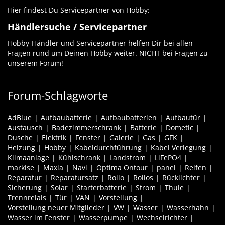
Hier findest Du Servicepartner von Hobby:
Händlersuche / Servicepartner
Hobby-Händler und Servicepartner helfen Dir bei allen
Fragen rund um Deinen Hobby weiter. NICHT bei Fragen zu
unserem Forum!
Forum-Schlagworte
AdBlue
Aufbaubatterie
Aufbaubatterien
Aufbautür
Austausch
Badezimmerschrank
Batterie
Dometic
Dusche
Elektrik
Fenster
Galerie
Gas
GFK
Heizung
Hobby
Kabeldurchführung
Kabel Verlegung
Klimaanlage
Kühlschrank
Landstrom
LiFePO4
markise
Maxia
Navi
Optima Ontour
panel
Reifen
Reparatur
Reparatursatz
Rollo
Rollos
Rücklichter
Sicherung
Solar
Starterbatterie
Strom
Thule
Trennrelais
Tür
VAN
Vorstellung
Vorstellung neuer Mitglieder
VW
Wasser
Wasserhahn
Wasser im Fenster
Wasserpumpe
Wechselrichter