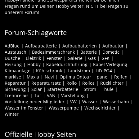
Fragen rund um Deinen Hobby weiter. NICHT bei Fragen zu
unserem Forum!
Forum-Schlagworte
AdBlue
Aufbaubatterie
Aufbaubatterien
Aufbautür
Austausch
Badezimmerschrank
Batterie
Dometic
Dusche
Elektrik
Fenster
Galerie
Gas
GFK
Heizung
Hobby
Kabeldurchführung
Kabel Verlegung
Klimaanlage
Kühlschrank
Landstrom
LiFePO4
markise
Maxia
Navi
Optima Ontour
panel
Reifen
Reparatur
Reparatursatz
Rollo
Rollos
Rücklichter
Sicherung
Solar
Starterbatterie
Strom
Thule
Trennrelais
Tür
VAN
Vorstellung
Vorstellung neuer Mitglieder
VW
Wasser
Wasserhahn
Wasser im Fenster
Wasserpumpe
Wechselrichter
Winter
Offizielle Hobby Seiten