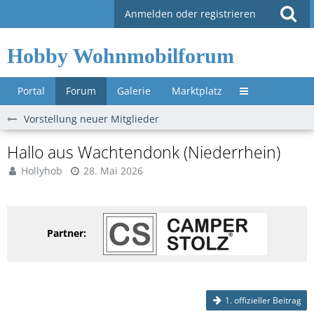
Anmelden oder registrieren
Hobby Wohnmobilforum
Portal
Forum
Galerie
Marktplatz
Untermenü »
Vorstellung neuer Mitglieder
Hallo aus Wachtendonk (Niederrhein)
Hollyhob
28. Mai 2026
Partner:
1. offizieller Beitrag