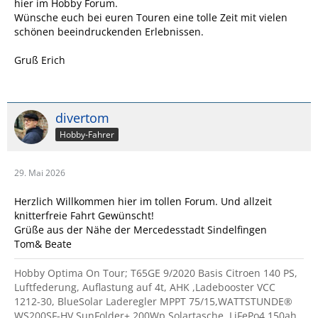
hier im Hobby Forum.
Wünsche euch bei euren Touren eine tolle Zeit mit vielen
schönen beeindruckenden Erlebnissen.
Gruß Erich
divertom
Hobby-Fahrer
29. Mai 2026
Herzlich Willkommen hier im tollen Forum. Und allzeit
knitterfreie Fahrt Gewünscht!
Grüße aus der Nähe der Mercedesstadt Sindelfingen
Tom& Beate
Hobby Optima On Tour; T65GE 9/2020 Basis Citroen 140 PS,
Luftfederung, Auflastung auf 4t, AHK ,Ladebooster VCC
1212-30, BlueSolar Laderegler MPPT 75/15,WATTSTUNDE®
WS200SF-HV SunFolder+ 200Wp Solartasche, LiFePo4 150ah