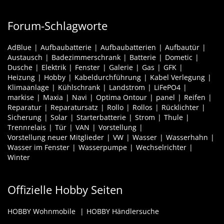
Forum-Schlagworte
AdBlue
Aufbaubatterie
Aufbaubatterien
Aufbautür
Austausch
Badezimmerschrank
Batterie
Dometic
Dusche
Elektrik
Fenster
Galerie
Gas
GFK
Heizung
Hobby
Kabeldurchführung
Kabel Verlegung
Klimaanlage
Kühlschrank
Landstrom
LiFePO4
markise
Maxia
Navi
Optima Ontour
panel
Reifen
Reparatur
Reparatursatz
Rollo
Rollos
Rücklichter
Sicherung
Solar
Starterbatterie
Strom
Thule
Trennrelais
Tür
VAN
Vorstellung
Vorstellung neuer Mitglieder
VW
Wasser
Wasserhahn
Wasser im Fenster
Wasserpumpe
Wechselrichter
Winter
Offizielle Hobby Seiten
HOBBY Wohnmobile
HOBBY Händlersuche