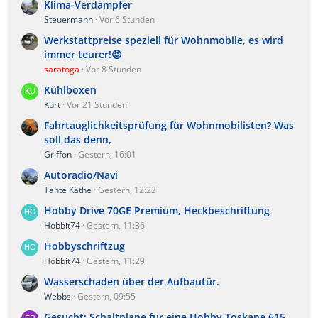
Klima-Verdampfer
Steuermann
Vor 6 Stunden
Werkstattpreise speziell für Wohnmobile, es wird
immer teurer!😡
saratoga
Vor 8 Stunden
Kühlboxen
Kurt
Vor 21 Stunden
Fahrtauglichkeitsprüfung für Wohnmobilisten? Was
soll das denn,
Griffon
Gestern, 16:01
Autoradio/Navi
Tante Käthe
Gestern, 12:22
Hobby Drive 70GE Premium, Heckbeschriftung
Hobbit74
Gestern, 11:36
Hobbyschriftzug
Hobbit74
Gestern, 11:29
Wasserschaden über der Aufbautür.
Webbs
Gestern, 09:55
Gesucht: Schaltplane fur eine Hobby Toskane 615