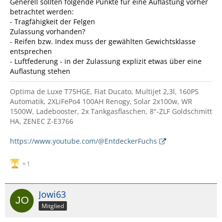
Generell sollten folgende Punkte für eine Auflastung vorher
betrachtet werden:
- Tragfähigkeit der Felgen
Zulassung vorhanden?
- Reifen bzw. Index muss der gewählten Gewichtsklasse
entsprechen
- Luftfederung - in der Zulassung explizit etwas über eine
Auflastung stehen
Optima de Luxe T75HGE, Fiat Ducato, Multijet 2,3l, 160PS
Automatik, 2XLiFePo4 100AH Renogy, Solar 2x100w, WR
1500W, Ladebooster, 2x Tankgasflaschen, 8"-ZLF Goldschmitt
HA, ZENEC Z-E3766
https://www.youtube.com/@EntdeckerFuchs
1
Jowi63
Mitglied