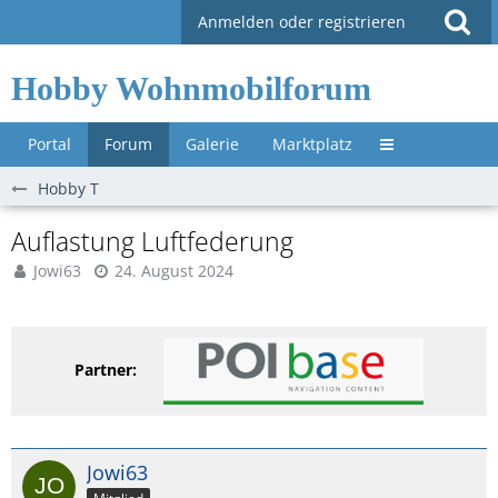
Anmelden oder registrieren
Hobby Wohnmobilforum
Portal
Forum
Galerie
Marktplatz
Untermenü »
Hobby T
Auflastung Luftfederung
Jowi63
24. August 2024
Partner:
Jowi63