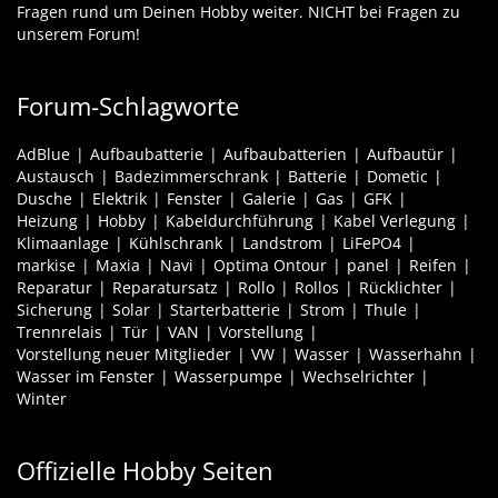
Fragen rund um Deinen Hobby weiter. NICHT bei Fragen zu
unserem Forum!
Forum-Schlagworte
AdBlue
Aufbaubatterie
Aufbaubatterien
Aufbautür
Austausch
Badezimmerschrank
Batterie
Dometic
Dusche
Elektrik
Fenster
Galerie
Gas
GFK
Heizung
Hobby
Kabeldurchführung
Kabel Verlegung
Klimaanlage
Kühlschrank
Landstrom
LiFePO4
markise
Maxia
Navi
Optima Ontour
panel
Reifen
Reparatur
Reparatursatz
Rollo
Rollos
Rücklichter
Sicherung
Solar
Starterbatterie
Strom
Thule
Trennrelais
Tür
VAN
Vorstellung
Vorstellung neuer Mitglieder
VW
Wasser
Wasserhahn
Wasser im Fenster
Wasserpumpe
Wechselrichter
Winter
Offizielle Hobby Seiten