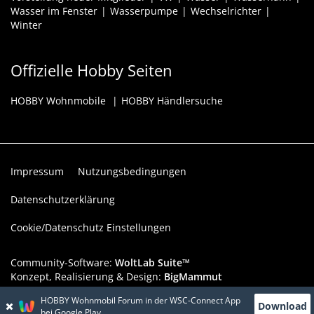
Wasser im Fenster
Wasserpumpe
Wechselrichter
Winter
Offizielle Hobby Seiten
HOBBY Wohnmobile
HOBBY Händlersuche
Impressum
Nutzungsbedingungen
Datenschutzerklärung
Cookie/Datenschutz Einstellungen
Community-Software:
WoltLab Suite™
Konzept, Realisierung & Design:
BigMammut
HOBBY Wohnmobil Forum in der WSC-Connect App
Werbelink: Dieser Werbeplatz ist verfügbar!
Download
bei Google Play