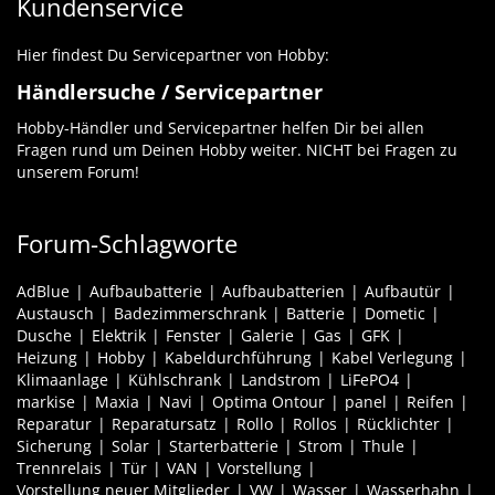
Kundenservice
Hier findest Du Servicepartner von Hobby:
Händlersuche / Servicepartner
Hobby-Händler und Servicepartner helfen Dir bei allen
Fragen rund um Deinen Hobby weiter. NICHT bei Fragen zu
unserem Forum!
Forum-Schlagworte
AdBlue
Aufbaubatterie
Aufbaubatterien
Aufbautür
Austausch
Badezimmerschrank
Batterie
Dometic
Dusche
Elektrik
Fenster
Galerie
Gas
GFK
Heizung
Hobby
Kabeldurchführung
Kabel Verlegung
Klimaanlage
Kühlschrank
Landstrom
LiFePO4
markise
Maxia
Navi
Optima Ontour
panel
Reifen
Reparatur
Reparatursatz
Rollo
Rollos
Rücklichter
Sicherung
Solar
Starterbatterie
Strom
Thule
Trennrelais
Tür
VAN
Vorstellung
Vorstellung neuer Mitglieder
VW
Wasser
Wasserhahn