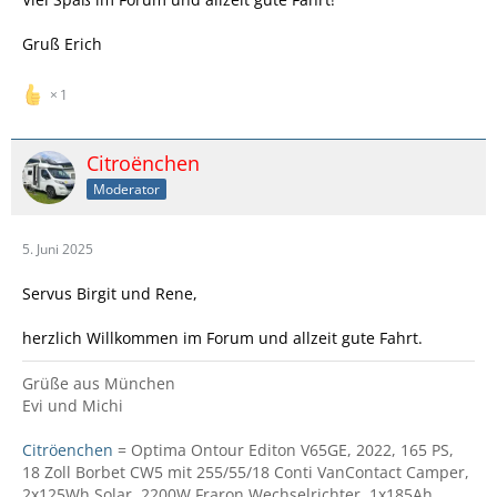
Gruß Erich
1
Citroënchen
Moderator
5. Juni 2025
Servus Birgit und Rene,
herzlich Willkommen im Forum und allzeit gute Fahrt.
Grüße aus München
Evi und Michi
Citröenchen
= Optima Ontour Editon V65GE, 2022, 165 PS,
18 Zoll Borbet CW5 mit 255/55/18 Conti VanContact Camper,
2x125Wh Solar, 2200W Fraron Wechselrichter, 1x185Ah