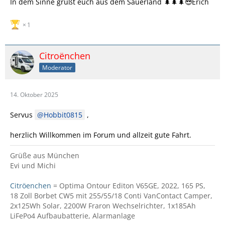
In dem Sinne grüßt euch aus dem Sauerland 🌲🌲🌲😎Erich
1
Citroënchen
Moderator
14. Oktober 2025
Servus
Hobbit0815
,
herzlich Willkommen im Forum und allzeit gute Fahrt.
Grüße aus München
Evi und Michi
Citröenchen
= Optima Ontour Editon V65GE, 2022, 165 PS,
18 Zoll Borbet CW5 mit 255/55/18 Conti VanContact Camper,
2x125Wh Solar, 2200W Fraron Wechselrichter, 1x185Ah
LiFePo4 Aufbaubatterie, Alarmanlage