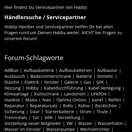
Hier findest Du Servicepartner von Hobby:
Händlersuche / Servicepartner
Hobby-Händler und Servicepartner helfen Dir bei allen
Fragen rund um Deinen Hobby weiter. NICHT bei Fragen zu
unserem Forum!
Forum-Schlagworte
AdBlue
Aufbaubatterie
Aufbaubatterien
Aufbautür
Austausch
Badezimmerschrank
Batterie
Dometic
Dusche
Elektrik
Fenster
Galerie
Gas
GFK
Heizung
Hobby
Kabeldurchführung
Kabel Verlegung
Klimaanlage
Kühlschrank
Landstrom
LiFePO4
markise
Maxia
Navi
Optima Ontour
panel
Reifen
Reparatur
Reparatursatz
Rollo
Rollos
Rücklichter
Sicherung
Solar
Starterbatterie
Strom
Thule
Trennrelais
Tür
VAN
Vorstellung
Vorstellung neuer Mitglieder
VW
Wasser
Wasserhahn
Wasser im Fenster
Wasserpumpe
Wechselrichter