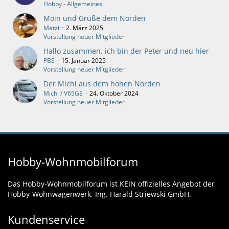
Hobby - Allgemeines
Moin und Grüße dem Norden
Matzi
2. März 2025
Vorstellung neuer Mitglieder
Hallo zusammen, ich bin der Peter und neu hier
PBS
15. Januar 2025
Vorstellung neuer Mitglieder
Der Michl aus dem hohen Norden
Michl / V65GE
24. Oktober 2024
Vorstellung neuer Mitglieder
Hobby-Wohnmobilforum
Das Hobby-Wohnmobilforum ist KEIN offizielles Angebot der
Hobby-Wohnwagenwerk, Ing. Harald Striewski GmbH.
Kundenservice