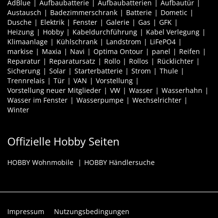
AdBlue
Aufbaubatterie
Aufbaubatterien
Aufbautür
Austausch
Badezimmerschrank
Batterie
Dometic
Dusche
Elektrik
Fenster
Galerie
Gas
GFK
Heizung
Hobby
Kabeldurchführung
Kabel Verlegung
Klimaanlage
Kühlschrank
Landstrom
LiFePO4
markise
Maxia
Navi
Optima Ontour
panel
Reifen
Reparatur
Reparatursatz
Rollo
Rollos
Rücklichter
Sicherung
Solar
Starterbatterie
Strom
Thule
Trennrelais
Tür
VAN
Vorstellung
Vorstellung neuer Mitglieder
VW
Wasser
Wasserhahn
Wasser im Fenster
Wasserpumpe
Wechselrichter
Winter
Offizielle Hobby Seiten
HOBBY Wohnmobile
HOBBY Händlersuche
Impressum
Nutzungsbedingungen