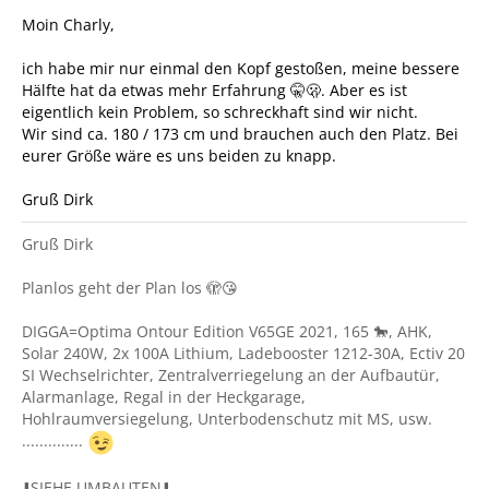
Moin Charly,
ich habe mir nur einmal den Kopf gestoßen, meine bessere
Hälfte hat da etwas mehr Erfahrung 🤫🫢. Aber es ist
eigentlich kein Problem, so schreckhaft sind wir nicht.
Wir sind ca. 180 / 173 cm und brauchen auch den Platz. Bei
eurer Größe wäre es uns beiden zu knapp.
Gruß Dirk
Gruß Dirk
Planlos geht der Plan los 🫣😘
DIGGA=Optima Ontour Edition V65GE 2021, 165 🐎, AHK,
Solar 240W, 2x 100A Lithium, Ladebooster 1212-30A, Ectiv 20
SI Wechselrichter, Zentralverriegelung an der Aufbautür,
Alarmanlage, Regal in der Heckgarage,
Hohlraumversiegelung, Unterbodenschutz mit MS, usw.
..............
⬇️SIEHE UMBAUTEN⬇️