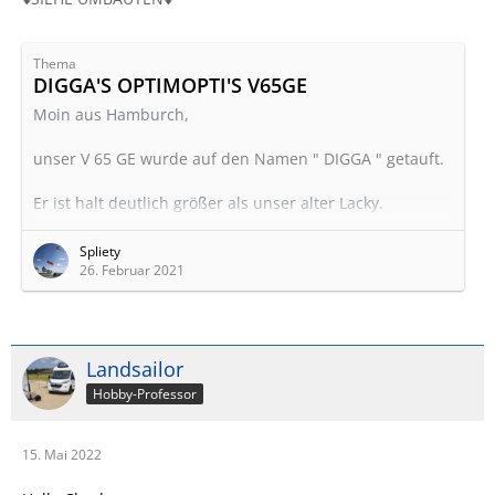
Thema
DIGGA'S OPTIMOPTI'S V65GE
Moin aus Hamburch,
unser V 65 GE wurde auf den Namen " DIGGA " getauft.
Er ist halt deutlich größer als unser alter Lacky.
Der Ursprung des Wortes stammt aus der in Hamburch
Spliety
(Hamburg) üblichen Art ein "ck" wie ein "gg"
26. Februar 2021
auszusprechen. Dadurch ist der Begriff
Digga
von
"Dicker" abgeleitet. Dabei handelt es sich um eine
normale Ansprache von Kumpels oder Freunden. Es ist
eine sehr freundliche und allgemeine Anrede des
Landsailor
Gegenübers.
Hobby-Professor
Soviel zur Erklärung des Names.
15. Mai 2022
Digga ist jetzt schon einge Wochen da,…