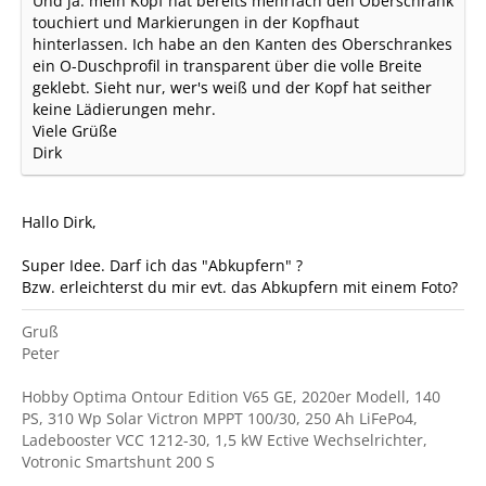
Und ja: mein Kopf hat bereits mehrfach den Oberschrank
touchiert und Markierungen in der Kopfhaut
hinterlassen. Ich habe an den Kanten des Oberschrankes
ein O-Duschprofil in transparent über die volle Breite
geklebt. Sieht nur, wer's weiß und der Kopf hat seither
keine Lädierungen mehr.
Viele Grüße
Dirk
Hallo Dirk,
Super Idee. Darf ich das "Abkupfern" ?
Bzw. erleichterst du mir evt. das Abkupfern mit einem Foto?
Gruß
Peter
Hobby Optima Ontour Edition V65 GE, 2020er Modell, 140
PS, 310 Wp Solar Victron MPPT 100/30, 250 Ah LiFePo4,
Ladebooster VCC 1212-30, 1,5 kW Ective Wechselrichter,
Votronic Smartshunt 200 S